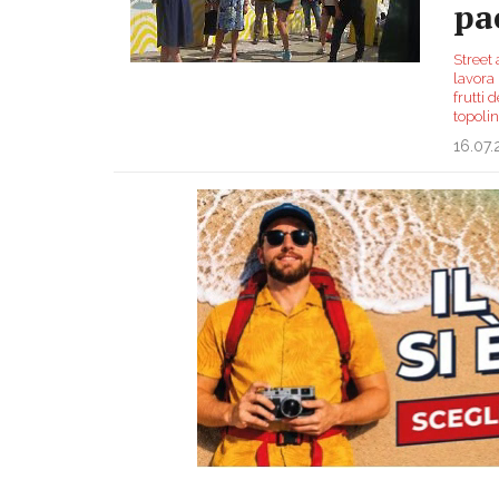
pa
Street 
lavora 
frutti 
topoli
16.07