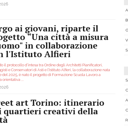
.2026
A
rgo ai giovani, riparte il
G
ogetto “Una città a misura
V
uomo" in collaborazione
 l'Istituto Alfieri
 il protocollo d’intesa tra Ordine degli Architetti Pianificatori,
isti e Conservatori di Asti e l’Istituto Alfieri, la collaborazione nata
ne del 2025, è nato il progetto di Formazione Scuola Lavoro a
a orientativa
...
S
.2026
C
reet art Torino: itinerario
A
i quartieri creativi della
C
tà
P