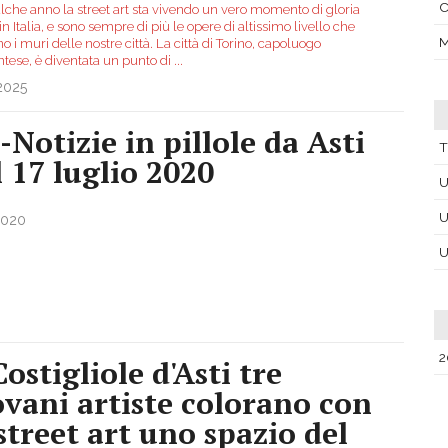
C
lche anno la street art sta vivendo un vero momento di gloria
n Italia, e sono sempre di più le opere di altissimo livello che
o i muri delle nostre città. La città di Torino, capoluogo
tese, è diventata un punto di
...
2025
-Notizie in pillole da Asti
T
l 17 luglio 2020
U
U
2020
U
2
ostigliole d'Asti tre
ovani artiste colorano con
 street art uno spazio del