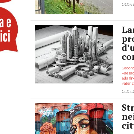
13.05
La
pr
d’
con
Secondo
Paesagg
alla fi
valenz
14.04
St
ne
cit