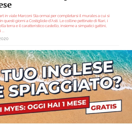
ese
art in viale Marconi Sta ormai per completarsi il murales a cui si
in questi giorni a Costigliole d’Asti. Le colline pettinate di filari, i
della terra e il caratteristico castello, insieme a simpatici gattini,
ni
...
.2020