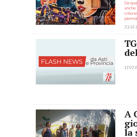
Da qua
anche i
coloran
piemon
23.12.
TG
de
17.07.
A C
gi
la