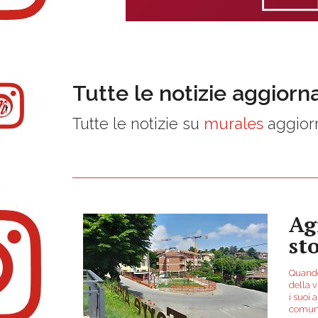
Tutte le notizie aggiorn
Tutte le notizie su
murales
aggiorn
Ag
st
Quando
della v
i suoi 
comuna