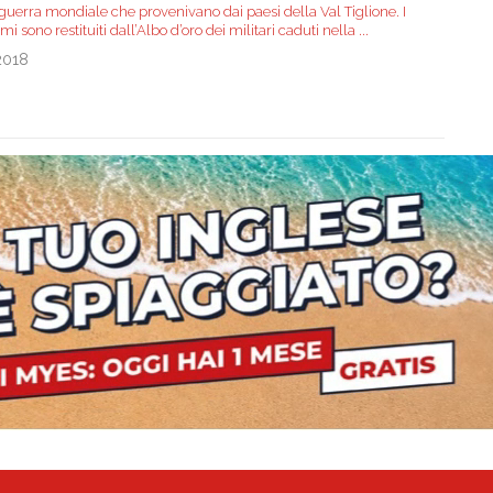
guerra mondiale che provenivano dai paesi della Val Tiglione. I
mi sono restituiti dall’Albo d’oro dei militari caduti nella
...
2018