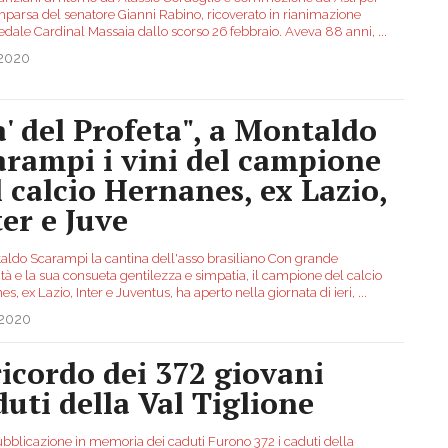
mparsa del senatore Gianni Rabino, ricoverato in rianimazione
pedale Cardinal Massaia dallo scorso 26 febbraio. Aveva 88 anni,
...
.2020
a' del Profeta", a Montaldo
arampi i vini del campione
l calcio Hernanes, ex Lazio,
ter e Juve
aldo Scarampi la cantina dell'asso brasiliano Con grande
ità e la sua consueta gentilezza e simpatia, il campione del calcio
s, ex Lazio, Inter e Juventus, ha aperto nella giornata di ieri,
...
.2020
 ricordo dei 372 giovani
duti della Val Tiglione
bblicazione in memoria dei caduti Furono 372 i caduti della