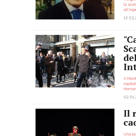
la sco
all'os
12.03
"C
Sc
de
In
A Mont
ospital
Hernane
02.01
Il
ca
Una pu