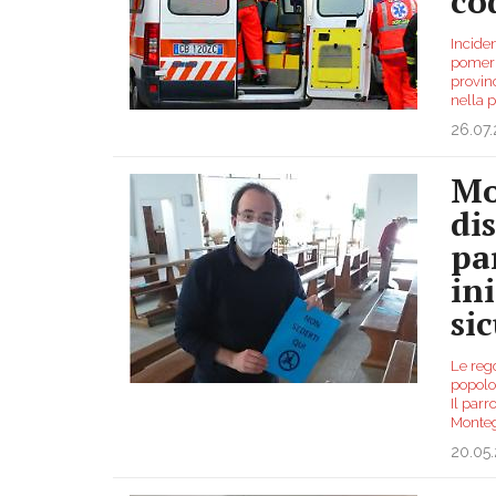
co
Incide
pomeri
provinc
nella p
26.07
Mo
di
pa
in
si
Le reg
popolo 
Il par
Monteg
20.05