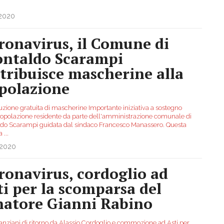
.2020
ronavirus, il Comune di
ntaldo Scarampi
stribuisce mascherine alla
polazione
buzione gratuita di mascherine Importante iniziativa a sostegno
popolazione residente da parte dell'amministrazione comunale di
do Scarampi guidata dal sindaco Francesco Manassero. Questa
na
...
.2020
ronavirus, cordoglio ad
ti per la scomparsa del
natore Gianni Rabino
 anziani di ritorno da Alassio Cordoglio e commozione ad Asti per