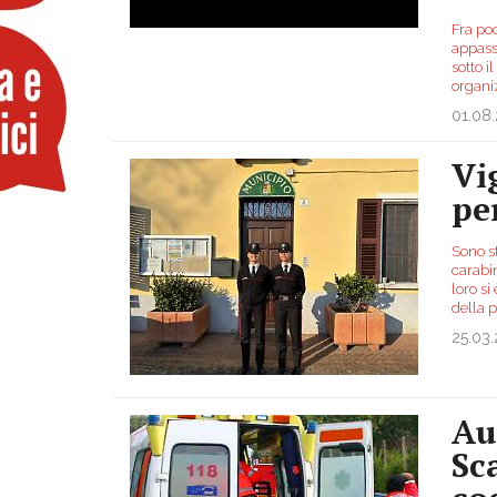
Fra poc
appass
sotto i
organiz
01.08
Vi
pe
Sono st
carabin
loro si
della 
25.03
Au
Sc