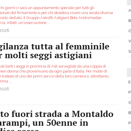
hi giorni ci sarà un appuntamento speciale per tutti gli
A
ionati del firmamento e per chi desidera vivere una serata diversa
l cielo stellato. Il Gruppo Astrofili Astigiani Beta Andromedae
za, infatti, un'osservazione
...
.2026
G
V
gilanza tutta al femminile
r molti seggi astigiani
ati tanti i seggi in provincia di Asti sorvegliati da una coppia di
ieri donna che provenivano da ogni parte d'Italia. Per molte di
 è trattato di uno dei primi servizi della loro carriera e, altrettanto,
prima
...
E
.2026
P
G
to fuori strada a Montaldo
B
arampi, un 50enne in
P