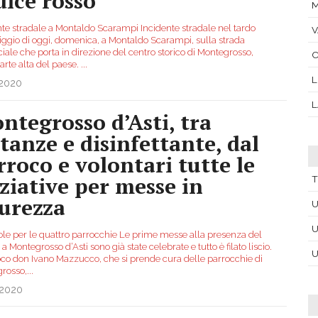
dice rosso
M
nte stradale a Montaldo Scarampi Incidente stradale nel tardo
ggio di oggi, domenica, a Montaldo Scarampi, sulla strada
iale che porta in direzione del centro storico di Montegrosso,
C
arte alta del paese.
...
.2020
L
ntegrosso d’Asti, tra
stanze e disinfettante, dal
rroco e volontari tutte le
iziative per messe in
T
curezza
U
U
ole per le quattro parrocchie Le prime messe alla presenza del
a Montegrosso d’Asti sono già state celebrate e tutto è filato liscio.
U
roco don Ivano Mazzucco, che si prende cura delle parrocchie di
rosso,
...
.2020