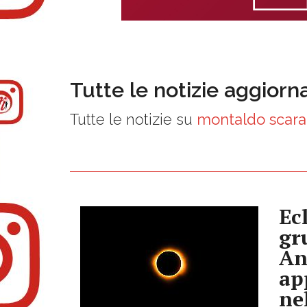
Tutte le notizie aggiorn
Tutte le notizie su
montaldo scar
Ecl
gr
An
ap
ne