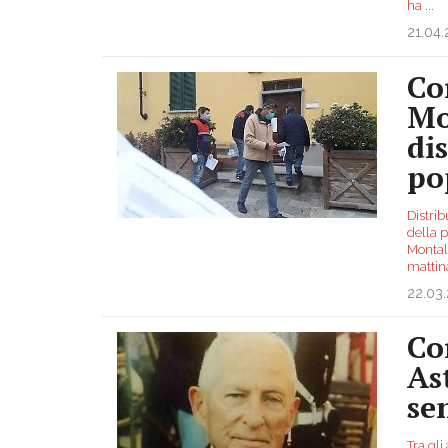
ha
...
21.04
Co
Mo
di
po
Distri
della 
Montal
matti
22.03
Co
As
se
Tra gli