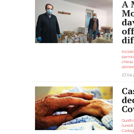
A 
Mo
da
off
dif
Iniziat
parroc
chiesa 
alimen
27.04
Ca
dec
Co
Quattro
lunedì,
Castagn