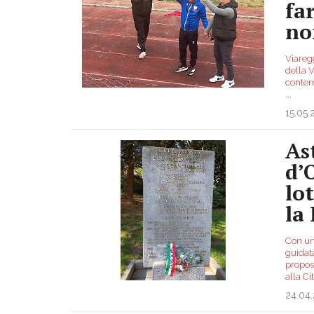
far
no
Viaregg
della V
conter
...
15.05
As
d’
lo
la
Con un
guidat
propost
alla Ci
24.04