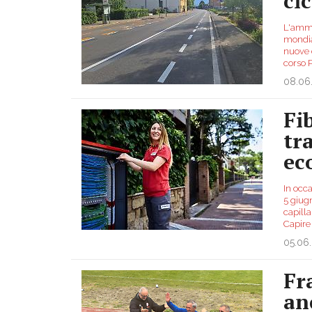
cic
L'ammi
mondial
nuove c
corso 
08.06
Fi
tr
ec
In occ
5 giugn
capilla
Capire
05.06
Fr
an