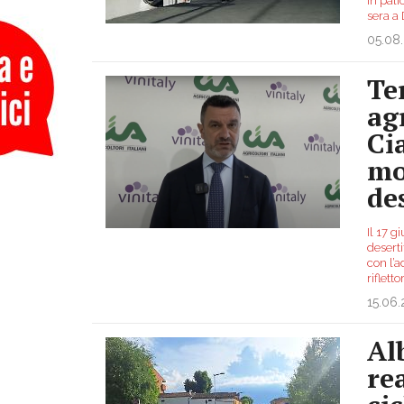
in pali
sera a
05.08
Ter
ag
Ci
mo
de
Il 17 g
deserti
con l’
riflett
15.06
Alb
re