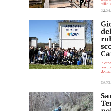
stili d
02.04
Gi
del
ru
sc
Ca
In occa
marzo, 
dell'ac
...
28.03
Sa
Te
ne