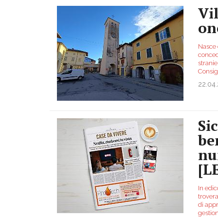
Vi
on
Nasce d
concede
stranie
Consig
22.04
Si
be
nu
[L
In edic
trover
di app
gestio