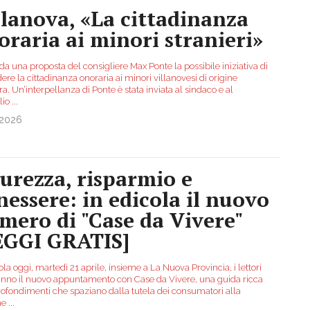
llanova, «La cittadinanza
oraria ai minori stranieri»
a una proposta del consigliere Max Ponte la possibile iniziativa di
re la cittadinanza onoraria ai minori villanovesi di origine
ra. Un’interpellanza di Ponte è stata inviata al sindaco e al
lio
...
.2026
curezza, risparmio e
nessere: in edicola il nuovo
mero di "Case da Vivere"
EGGI GRATIS]
ola oggi, martedì 21 aprile, insieme a La Nuova Provincia, i lettori
anno il nuovo appuntamento con Case da Vivere, una guida ricca
rofondimenti che spaziano dalla tutela dei consumatori alla
ne
...