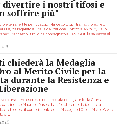
 divertire i nostri tifosi e
n soffrire più"
io è terra fertile per il calcio: Marcello Lippi, tra i figli prediletti
ersilia, ha regalato all'Italia del pallone il Mondiale 2006, il suo
raneo Francesco Buglio ha consegnato all'ASD Asti la salvezza al
.2026
ti chiederà la Medaglia
Oro al Merito Civile per la
tta durante la Resistenza e
 Liberazione
 voto unanime espresso nella seduta del 23 aprile, la Giunta
a dal sindaco Maurizio Rasero ha ufficialmente deliberato la
a di chiedere il conferimento della Medaglia d’Oro al Merito Civile
ttà di
...
.2026