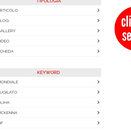
TIPOLOGIA
RTICOLO
BLOG
ALLERY
IDEO
SCHEDA
KEYWORD
ONDIALE
UGILATO
LIHA
MCKENNA
BF