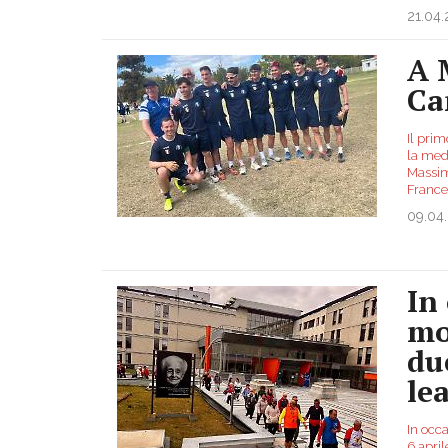
21.04
A 
Ca
Il prim
la med
Massim
Franc
09.04
In
mo
du
le
In occa
6 apri