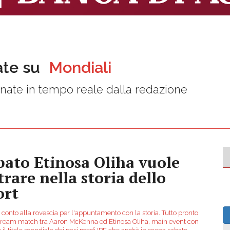
ate su
Mondiali
nate in tempo reale dalla redazione
bato Etinosa Oliha vuole
trare nella storia dello
ort
il conto alla rovescia per l'appuntamento con la storia. Tutto pronto
 dream match tra Aaron McKenna ed Etinosa Oliha, main event con