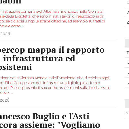
labili
nistrazione comunale di Alba ha annunciato, nella Giornata
D
e della Bicicletta, che sono iniziati i lavori di realizzazione di
orsie ciclabili lungo le strade cittadine, ad esempio su tratti di
Z
Piave e corso
...
.2026
bercop mappa il rapporto
T
a infrastruttura ed
U
osistemi
U
asione della Giornata Mondiale dell’Ambiente, che si celebra oggi,
U
o, FiberCop, gestore dell’infrastruttura digitale più estesa e
re del Paese, presenta il suo primo assessment sulla biodiversità.
 dove
...
.2026
ancesco Buglio e l'Asti
2
cora assieme: "Vogliamo