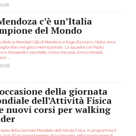
.2026
Mendoza c’è un’Italia
mpione del Mondo
o titolo ai Mondiali Cijb di Mendoza si tinge d’azzurro: l’Italia vince
aglia d’oro nel gioco internazionale. La squadra con Paolo,
o e Alessandro Vacchetto, Enrico Parussa, Enrico Rinaldi,
esco
...
.2026
 occasione della giornata
ndiale dell’Attività Fisica
e nuovi corsi per walking
ader
sione della Giornata Mondiale dell’Attività Fisica, in programma il
le, l’Asl AT da appuntamento alla comunità, nella promozione di