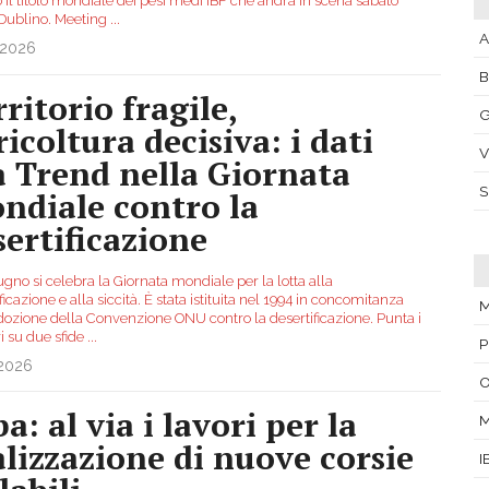
o il titolo mondiale dei pesi medi IBF che andrà in scena sabato
 Dublino. Meeting
...
A
.2026
ritorio fragile,
G
ricoltura decisiva: i dati
V
a Trend nella Giornata
ndiale contro la
sertificazione
iugno si celebra la Giornata mondiale per la lotta alla
ficazione e alla siccità. È stata istituita nel 1994 in concomitanza
M
adozione della Convenzione ONU contro la desertificazione. Punta i
ori su due sfide
...
P
.2026
O
a: al via i lavori per la
alizzazione di nuove corsie
I