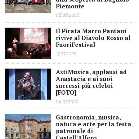
Piemonte
08.08.2026
Il Pirata Marco Pantani
rivive al Diavolo Rosso al
FuoriFestival
17.07.2026
AstiMusica, applausi ad
Anastacia e ai suoi
successi più celebri
[FOTO]
08.07.2026
Gastronomia, musica,
natura e arte per la festa
patronale di
Castell'Alfero