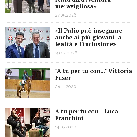
meravigliosa»
27.05.2026
«Il Palio può insegnare
anche ai più giovani la
lealtà e l'inclusione»
29.04.2026
"A tu per tu con..." Vittoria
Fuser
28.11.2020
A tu per tu con... Luca
Franchini
14.07.2020