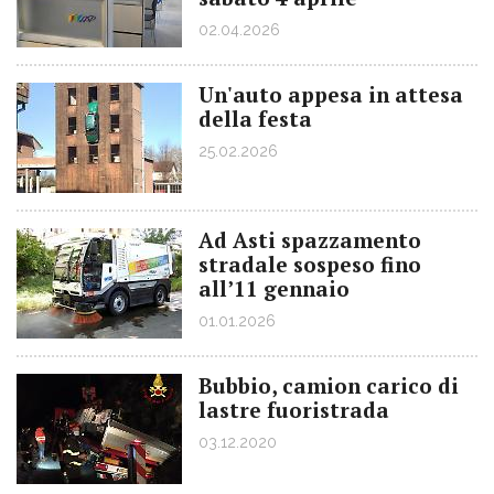
02.04.2026
Un'auto appesa in attesa
della festa
25.02.2026
Ad Asti spazzamento
stradale sospeso fino
all’11 gennaio
01.01.2026
Bubbio, camion carico di
lastre fuoristrada
03.12.2020