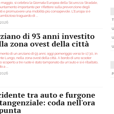
6 maggio, si celebra la Giornata Europea della Sicurezza Stradale,
untamento importante per riflettere sulla prevenzione degli
nti e promuovere una mobilità più consapevole. L’Europa si è
l'ambizioso traguardo di
...
T
.2026
U
ziano di 93 anni investito
U
lla zona ovest della città
U
mento di un anziano di 93 anni, oggi pomeriggio verso le 17.30, in
te Lungo, nella zona ovest della città. A bordo di uno scooter
co scoperto a tre ruote è stato tamponato da un'auto e si è ribaltato,
do a
...
2
.2026
cidente tra auto e furgone
 tangenziale: coda nell'ora
 punta