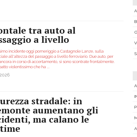
A
ontale tra auto al
G
ssaggio a livello
V
simo incidente oggi pomeriggio a Castagnole Lanze, sulla
iale all'altezza del passaggio a livello ferroviario. Due auto, per
ancora in corso di accertamento, si sono scontrate frontalmente.
atto violentissimo che ha
...
.2026
A
I
curezza stradale: in
emonte aumentano gli
P
cidenti, ma calano le
ttime