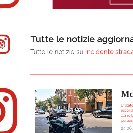
Tutte le notizie aggiorn
Tutte le notizie su
incidente strad
Mo
E' stat
escoria
corso D
portie
24.06