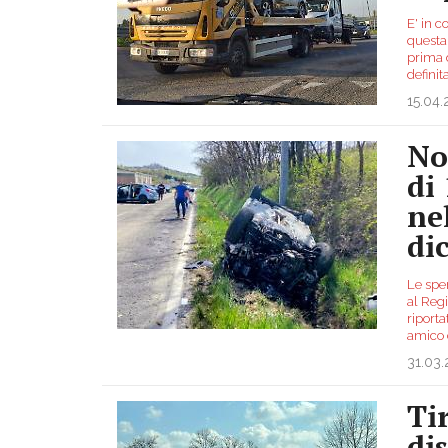
E' in c
questa 
prima 
definit
15.04
No
di
ne
di
Le spe
al Regi
riporta
amico 
31.03
Tir
di