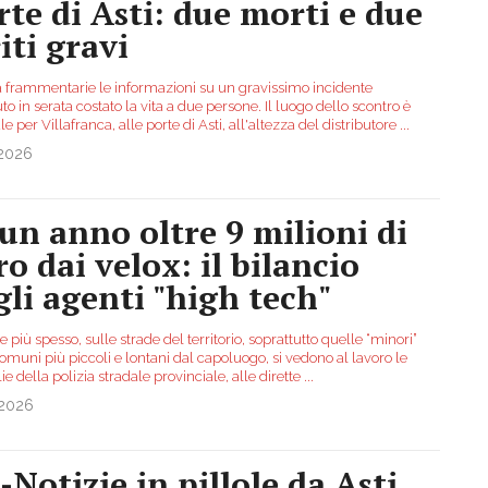
rte di Asti: due morti e due
iti gravi
 frammentarie le informazioni su un gravissimo incidente
o in serata costato la vita a due persone. Il luogo dello scontro è
ale per Villafranca, alle porte di Asti, all'altezza del distributore
...
.2026
 un anno oltre 9 milioni di
ro dai velox: il bilancio
gli agenti "high tech"
più spesso, sulle strade del territorio, soprattutto quelle “minori”
omuni più piccoli e lontani dal capoluogo, si vedono al lavoro le
ie della polizia stradale provinciale, alle dirette
...
.2026
-Notizie in pillole da Asti