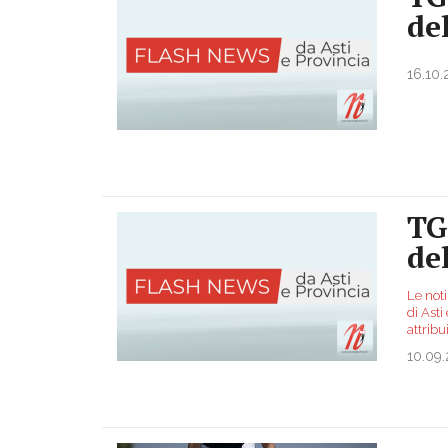
de
16.10
TG
de
Le noti
di Asti
attribu
10.09