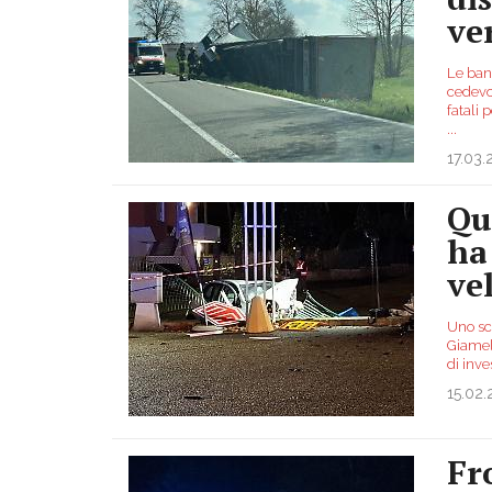
ve
Le banc
cedevol
fatali 
...
17.03
Qu
ha
ve
Uno sch
Giamell
di inv
15.02
Fr