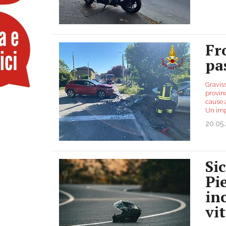
Fr
pa
Gravis
provinc
cause 
Un imp
20.05
Si
Pi
in
vi