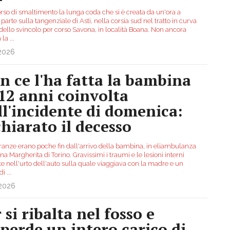
orso di smaltimento la lunga coda che si è creata da un'ora a
parte sulla tangenziale di Asti, nella corsia sud nel tratto in curva
dello svincolo per corso Savona, in località Boana. Non ancora
a la
...
.2026
n ce l'ha fatta la bambina
 12 anni coinvolta
ll'incidente di domenica:
chiarato il decesso
ranze erano poche fin dall'arrivo della bambina, in eliambulanza
na Margherita di Torino. Gravissimi i traumi e le lesioni interni
te nell'urto dell'auto sulla quale viaggiava con la madre e un
di
...
.2026
 si ribalta nel fosso e
sperde un intero carico di