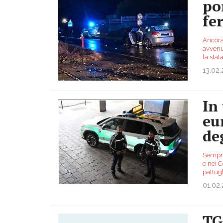
po
fer
Ancora
avvenut
la stat
13.02
In
eu
de
Sempre 
e nei C
pattugl
01.02
TG