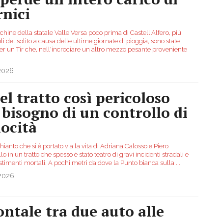
rnici
hine della statale Valle Versa poco prima di Castell'Alfero, più
i del solito a causa delle ultime giornate di pioggia, sono state
per un Tir che, nell'incrociare un altro mezzo pesante proveniente
.2026
el tratto così pericoloso
 bisogno di un controllo di
locità
ianto che si è portato via la vita di Adriana Calosso e Piero
o in un tratto che spesso è stato teatro di gravi incidenti stradali e
estimenti mortali. A pochi metri da dove la Punto bianca sulla
...
.2026
ontale tra due auto alle