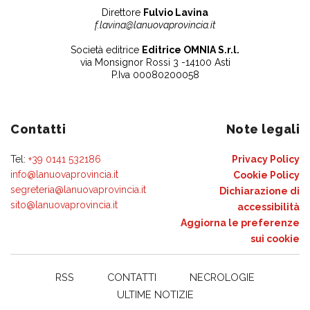
Direttore
Fulvio Lavina
f.lavina@lanuovaprovincia.it
Società editrice
Editrice OMNIA S.r.l.
via Monsignor Rossi 3 -14100 Asti
P.Iva 00080200058
Contatti
Note legali
Tel:
+39 0141 532186
Privacy Policy
info@lanuovaprovincia.it
Cookie Policy
segreteria@lanuovaprovincia.it
Dichiarazione di
sito@lanuovaprovincia.it
accessibilità
Aggiorna le preferenze
sui cookie
RSS
CONTATTI
NECROLOGIE
ULTIME NOTIZIE