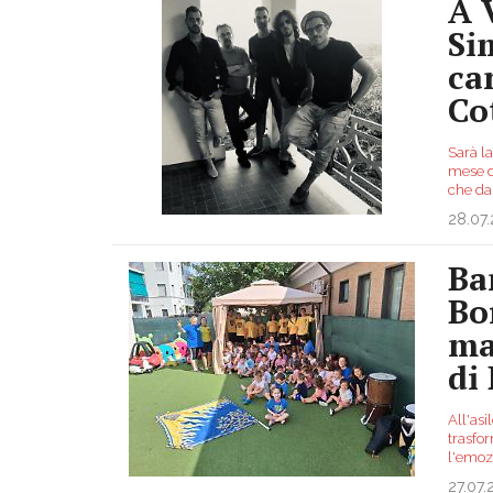
A 
Si
ca
Co
Sarà l
mese di
che da
28.07
Ba
Bo
ma
di
All'asi
trasfo
l'emozi
27.07