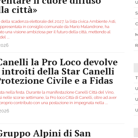
ventare il cuore diffuso
U
la città»
S
a della scadenza elettorale del 2027, la lista civica Ambiente Asti,
C
appresentata in consiglio comunale da Mario Malandrone, ha
to una visione ambiziosa per il futuro della città, mettendo al
M
 del
...
.2026
R
Canelli la Pro Loco devolve
 introiti della Star Canelli
Protezione Civile e a Fidas
T
U
ta nella festa. Durante la manifestazione Canelli Città del Vino,
i nelle scorse settimane, la Pro loco Città di Canelli, oltre ad aver
U
l proprio contributo con una postazione in impegnata nella
...
U
.2026
 Gruppo Alpini di San