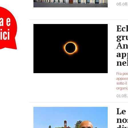
06.08
Ecl
gr
An
ap
ne
Fra poc
appass
sotto i
organiz
01.08
Le 
no