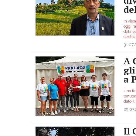
di
del
In vist
oggi r
delinea
centro
31.07
A 
gli
a 
Una fes
tenutas
dato i
29.07
Il