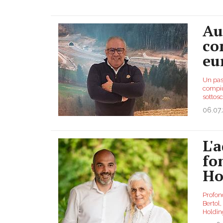
Au
co
eu
Un pass
compiut
sottosc
06.07
L'
fo
Ho
Profon
Bertol,
Holdin