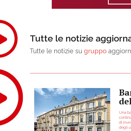
Tutte le notizie aggiorn
Tutte le notizie su
gruppo
aggiorn
Ba
de
Una ba
continu
di inve
degli ut