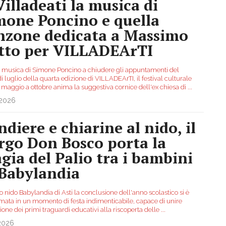
Villadeati la musica di
mone Poncino e quella
nzone dedicata a Massimo
tto per VILLADEArTI
a musica di Simone Poncino a chiudere gli appuntamenti del
 luglio della quarta edizione di VILLADEArTI, il festival culturale
 maggio a ottobre anima la suggestiva cornice dell'ex chiesa di
...
.2026
ndiere e chiarine al nido, il
rgo Don Bosco porta la
gia del Palio tra i bambini
 Babylandia
lo nido Babylandia di Asti la conclusione dell'anno scolastico si è
rmata in un momento di festa indimenticabile, capace di unire
one dei primi traguardi educativi alla riscoperta delle
...
.2026