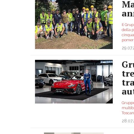
Ma
an
Il Gru
della 
cinqua
pomer
29.07
Gr
tr
tr
au
Gruppo 
multibr
Toscan
28.07