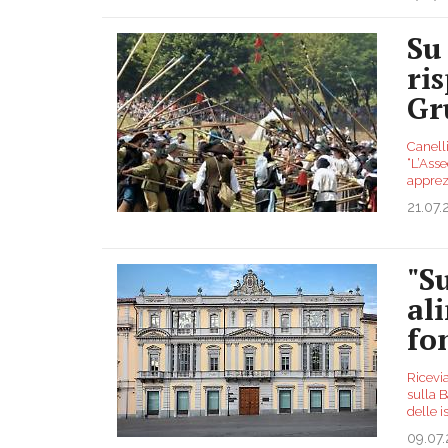
Su
ri
Gr
Canelli
“L’Asse
apprez
21.07
"Su
al
fo
Ricevi
sulla B
delle i
09.07