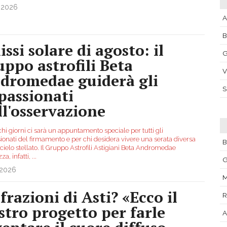
.2026
A
issi solare di agosto: il
G
uppo astrofili Beta
V
dromedae guiderà gli
passionati
ll'osservazione
hi giorni ci sarà un appuntamento speciale per tutti gli
ionati del firmamento e per chi desidera vivere una serata diversa
B
l cielo stellato. Il Gruppo Astrofili Astigiani Beta Andromedae
za, infatti,
...
G
.2026
M
frazioni di Asti? «Ecco il
R
stro progetto per farle
A