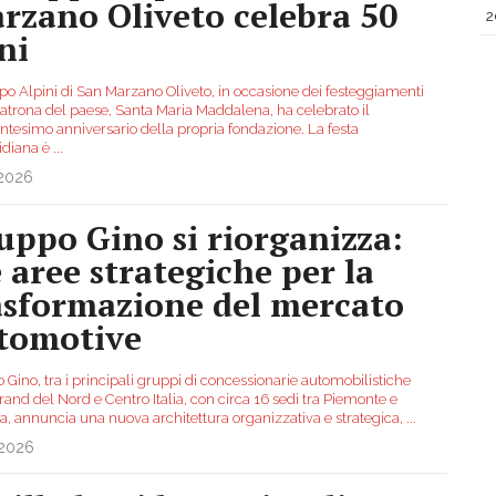
rzano Oliveto celebra 50
2
ni
ppo Alpini di San Marzano Oliveto, in occasione dei festeggiamenti
patrona del paese, Santa Maria Maddalena, ha celebrato il
ntesimo anniversario della propria fondazione. La festa
idiana è
...
.2026
uppo Gino si riorganizza:
e aree strategiche per la
asformazione del mercato
tomotive
Gino, tra i principali gruppi di concessionarie automobilistiche
and del Nord e Centro Italia, con circa 16 sedi tra Piemonte e
a, annuncia una nuova architettura organizzativa e strategica,
...
.2026