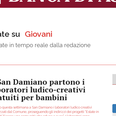
ate su
Giovani
te in tempo reale dalla redazione
San Damiano partono i
boratori ludico-creativi
atuiti per bambini
o questa settimana a San Damiano i laboratori ludico creativi
zati dal Comune, proseguendo gli indirizzi dei progetti “Estate in