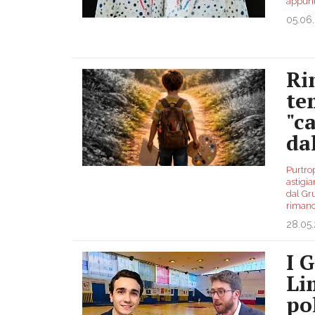
appun
05.06
Ri
te
"c
da
Purtro
astigia
dal Gru
rimand
28.05
I 
Li
po