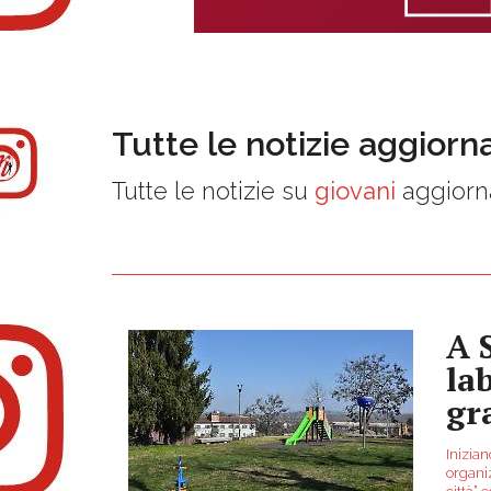
Tutte le notizie aggiorn
Tutte le notizie su
giovani
aggiorna
A 
la
gr
Inizian
organiz