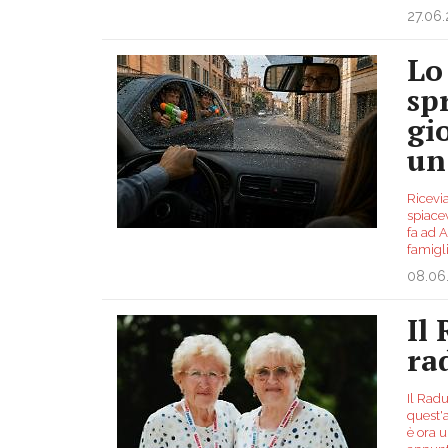
27.06
Lo
sp
gi
un
Ricevi
spiace
fa ad A
famigl
08.06
Il
ra
Il Radu
quest'
è ora 