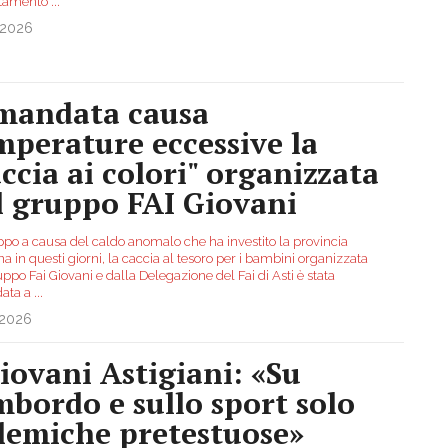
tamento
...
.2026
mandata causa
mperature eccessive la
accia ai colori" organizzata
l gruppo FAI Giovani
ppo a causa del caldo anomalo che ha investito la provincia
na in questi giorni, la caccia al tesoro per i bambini organizzata
ppo Fai Giovani e dalla Delegazione del Fai di Asti è stata
ata a
...
.2026
Giovani Astigiani: «Su
mbordo e sullo sport solo
lemiche pretestuose»