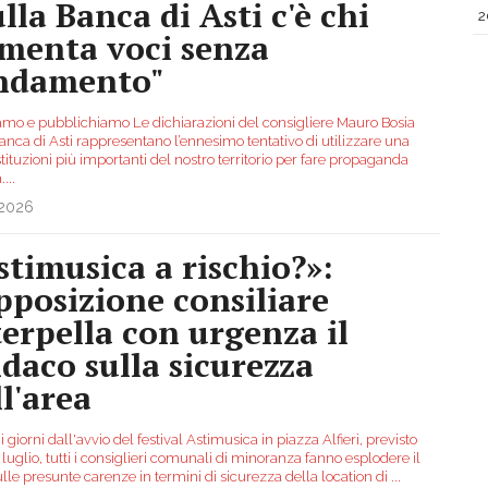
lla Banca di Asti c'è chi
2
imenta voci senza
ndamento"
amo e pubblichiamo Le dichiarazioni del consigliere Mauro Bosia
anca di Asti rappresentano l’ennesimo tentativo di utilizzare una
stituzioni più importanti del nostro territorio per fare propaganda
.
...
.2026
stimusica a rischio?»:
opposizione consiliare
terpella con urgenza il
ndaco sulla sicurezza
ll'area
 giorni dall'avvio del festival Astimusica in piazza Alfieri, previsto
4 luglio, tutti i consiglieri comunali di minoranza fanno esplodere il
lle presunte carenze in termini di sicurezza della location di
...