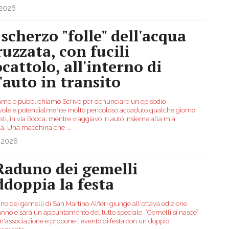
.2026
 scherzo "folle" dell'acqua
ruzzata, con fucili
ocattolo, all'interno di
'auto in transito
amo e pubblichiamo Scrivo per denunciare un episodio
vole e potenzialmente molto pericoloso accaduto qualche giorno
sti, in via Bocca, mentre viaggiavo in auto insieme alla mia
ia. Una macchina che
...
.2026
 Raduno dei gemelli
ddoppia la festa
no dei gemelli di San Martino Alfieri giunge all'ottava edizione
anno e sarà un appuntamento del tutto speciale. “Gemelli si nasce”
un'associazione e propone l'evento di festa con un doppio