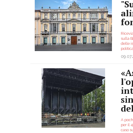
"Su
al
fo
Ricevi
sulla B
delle i
politica
09.07
«A
l'
in
si
de
A pochi
per il 
caso su