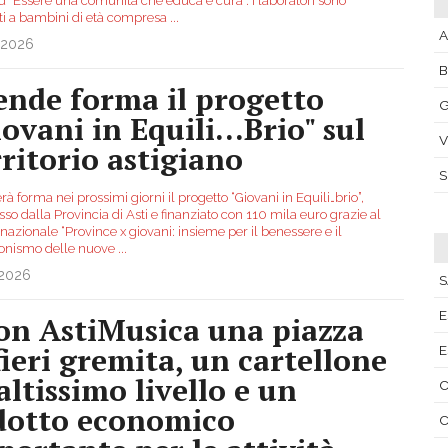
ed “Essere una comunità che educa e cura”. I laboratori sono
ati a bambini di età compresa
...
A
.2026
ende forma il progetto
G
ovani in Equili...Brio" sul
V
rritorio astigiano
à forma nei prossimi giorni il progetto “Giovani in Equili…brio”,
o dalla Provincia di Asti e finanziato con 110 mila euro grazie al
azionale “Province x giovani: insieme per il benessere e il
onismo delle nuove
...
.2026
S
E
on AstiMusica una piazza
fieri gremita, un cartellone
E
altissimo livello e un
C
dotto economico
C