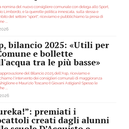
a nomina del nuovo consigliere comunale con delega allo Sport,
o Limbordo, e la querelle politica innescata, sulla stessa e
bito del settore "sport", riceviamo e pubblichiamo la presa di
one
...
.2026
p, bilancio 2025: «Utili per
 Comune e bollette
ll'acqua tra le più basse»
'approvazione del Bilancio 2025 dell'Asp, riceviamo e
chiamo l'intervento dei consiglieri comunali di maggioranza
higlione e Maurizio Toscano (I Giovani Astigiani) Spesso le
che
...
.2026
ureka!”: premiati i
ocattoli creati dagli alunni
lle scuole D’Acquisto e