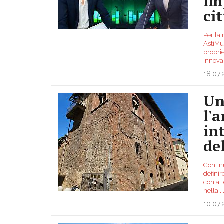
im
ci
Per la 
AstiMu
proprie
innova
18.07
Un
l'
in
de
Contin
definir
con al
nella
..
10.07