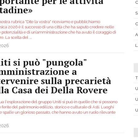
portante per le attività
C
ttadine»
S
nostra rubrica "Dite la vostra" riceviamo e pubblichiamo
sica 2026 è il successo di una città che ha saputo credere nelle
 potenzialità e di un’amministrazione che ha avuto il coraggio di
re. La scelta del
...
L
.2026
iti si può "pungola"
amministrazione a
tervenire sulla precarietà
T
lla Casa dei Della Rovere
U
U
ua l'esplorazione del gruppo Uniti si può in quelle che si possono
e ferite del patrimonio edilizio, storico e culturale di Asti. Luoghi
U
le spalle un glorioso passato, che hanno avuto un ruolo rilevante
.
.2026