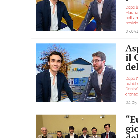
Dopo l
Maurizi
nell'am
posizi
07.05
As
il
de
Dopo l
pubbli
Denis G
crona
04.05
“E
gi
de