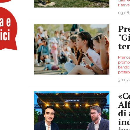
città” 
riserv
03.08
Pr
"Gi
te
Prender
promoss
bando n
protag
30.07
«C
Al
di 
in