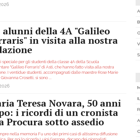
.2026
A
i alunni della 4A "Galileo
G
raris" in visita alla nostra
V
dazione
 speciale per gli studenti della classe 4A della Scuola
are "Galileo Ferraris" di Asti, che hanno fatto visita alla nostra
one. I ventidue studenti, accompagnati dalle maestre Rose Marie
 Giovanna Crosetti, si sono
...
.2026
M
I
ria Teresa Novara, 50 anni
po: i ricordi di un cronista
P
la Procura sotto assedio
A
C
mpre nella memoria Fu uno dei primi casi di altissima diffusione
ca. Per noi lo ricorda Luigi Garrone, decano dei giornalisti