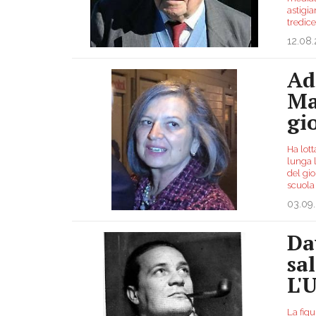
astigia
tredic
12.08
Ad
Ma
gi
Ha lot
lunga 
del gio
scuola
03.09
Da
sa
L'
La figu