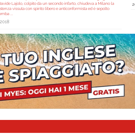
avide Lajolo, colpito da un secondo infarto, chiudeva a Milano la
2
stenza vissuta con spirito libero e anticonformista ed è sepolto
tomba
...
.2018