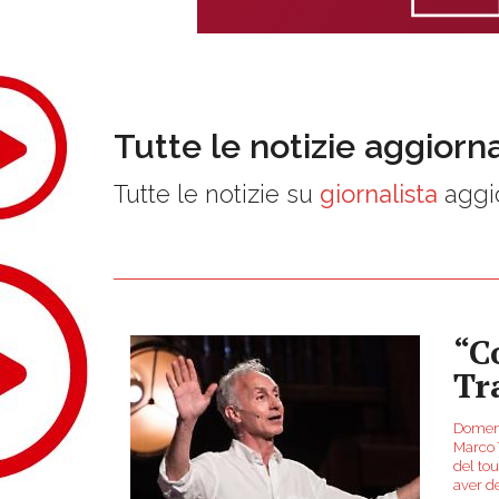
Tutte le notizie aggiorn
Tutte le notizie su
giornalista
aggio
“C
Tr
Domenic
Marco T
del to
aver d