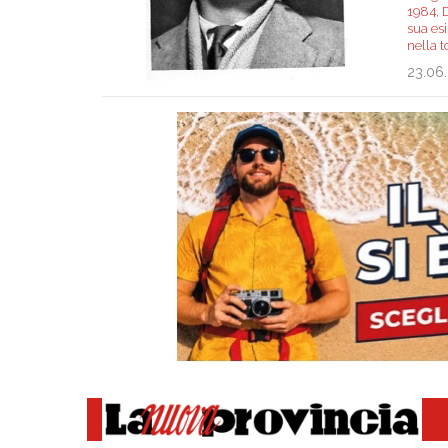
1984, D
sua esi
nella 
23.06