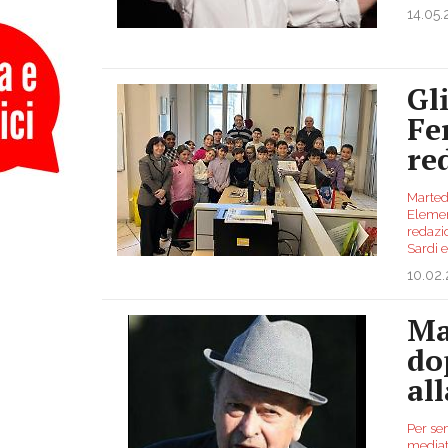
14.05
Gl
Fer
re
Martedì
Element
redazi
Sardi e
10.02
Ma
do
al
Per se
mediati