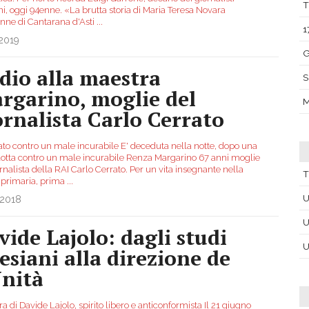
T
ni, oggi 94enne. «La brutta storia di Maria Teresa Novara
enne di Cantarana d'Asti
...
1
.2019
G
dio alla maestra
S
rgarino, moglie del
M
ornalista Carlo Cerrato
tato contro un male incurabile E' deceduta nella notte, dopo una
lotta contro un male incurabile Renza Margarino 67 anni moglie
rnalista della RAI Carlo Cerrato. Per un vita insegnante nella
T
 primaria, prima
...
U
.2018
U
vide Lajolo: dagli studi
U
lesiani alla direzione de
Unità
ra di Davide Lajolo, spirito libero e anticonformista Il 21 giugno