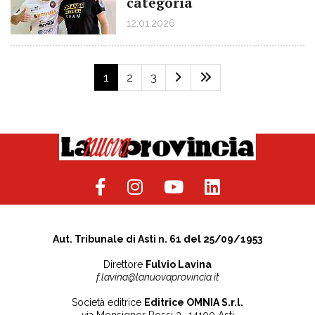
categoria
12.01.2026
1
2
3
Aut. Tribunale di Asti n. 61 del 25/09/1953
Direttore
Fulvio Lavina
f.lavina@lanuovaprovincia.it
Società editrice
Editrice OMNIA S.r.l.
via Monsignor Rossi 3 -14100 Asti