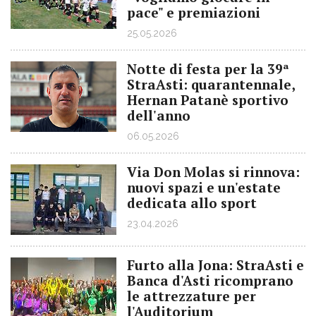
pace" e premiazioni
25.05.2026
Notte di festa per la 39ª
StraAsti: quarantennale,
Hernan Patanè sportivo
dell'anno
06.05.2026
Via Don Molas si rinnova:
nuovi spazi e un'estate
dedicata allo sport
23.04.2026
Furto alla Jona: StraAsti e
Banca d'Asti ricomprano
le attrezzature per
l'Auditorium