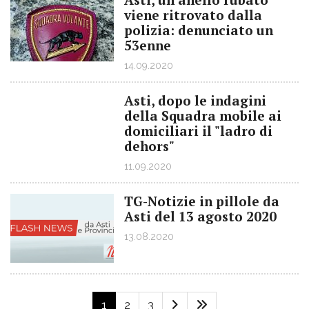
viene ritrovato dalla
polizia: denunciato un
53enne
14.09.2020
Asti, dopo le indagini
della Squadra mobile ai
domiciliari il "ladro di
dehors"
11.09.2020
TG-Notizie in pillole da
Asti del 13 agosto 2020
13.08.2020
1
2
3