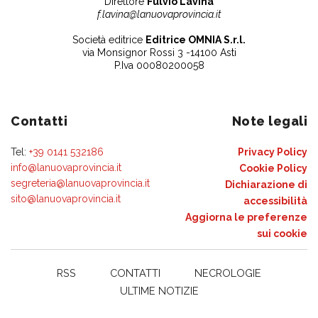
Direttore
Fulvio Lavina
f.lavina@lanuovaprovincia.it
Società editrice
Editrice OMNIA S.r.l.
via Monsignor Rossi 3 -14100 Asti
P.Iva 00080200058
Contatti
Note legali
Tel:
+39 0141 532186
Privacy Policy
info@lanuovaprovincia.it
Cookie Policy
segreteria@lanuovaprovincia.it
Dichiarazione di
sito@lanuovaprovincia.it
accessibilità
Aggiorna le preferenze
sui cookie
RSS
CONTATTI
NECROLOGIE
ULTIME NOTIZIE