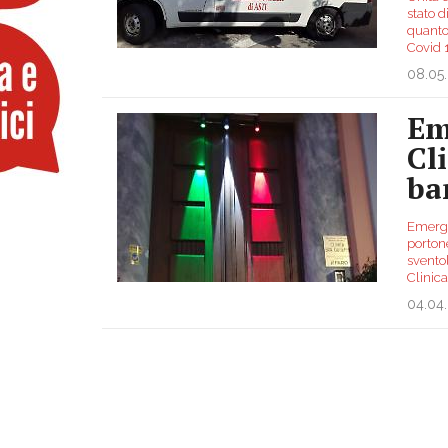
stato d
quanto 
Covid 
08.05
Em
Cl
ba
Emergen
portone
svento
Clinic
04.04