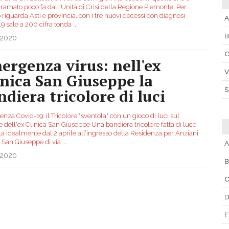
iramato poco fa dall'Unità di Crisi della Regione Piemonte. Per
riguarda Asti e provincia, con i tre nuovi decessi con diagnosi
A
19 sale a 200 cifra tonda
...
.2020
G
ergenza virus: nell'ex
V
inica San Giuseppe la
ndiera tricolore di luci
za Covid-19: il Tricolore "sventola" con un gioco di luci sul
 dell'ex Clinica San Giuseppe Una bandiera tricolore fatta di luce
la idealmente dal 2 aprile all’ingresso della Residenza per Anziani
a San Giuseppe di via
...
A
.2020
B
C
D
E