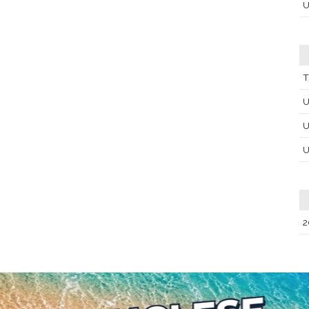
U
T
U
U
U
2