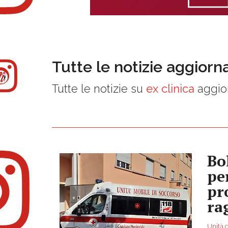
Tutte le notizie aggiorn
Tutte le notizie su
ex clinica
aggior
Bol
pe
pr
ra
Unità d