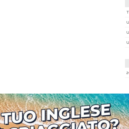
T
U
U
U
2