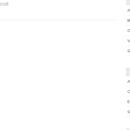
.2018
A
G
V
A
C
E
S