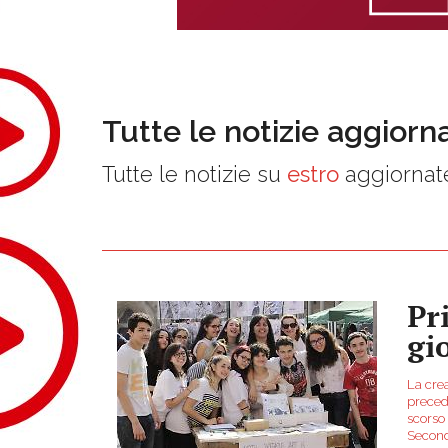
Tutte le notizie aggiorn
Tutte le notizie su
estro
aggiornate
Pr
gi
La crea
precede
scorso
Secondo