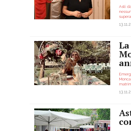
Asti: d
nessuno
superar
13.11.
La
Mo
an
Emerge
Moncal
matrim
13.11.
As
co