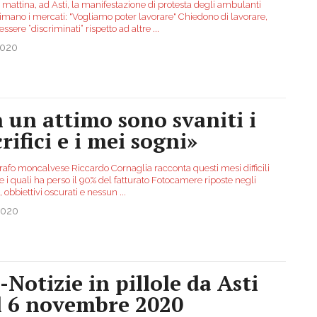
mattina, ad Asti, la manifestazione di protesta degli ambulanti
imano i mercati: "Vogliamo poter lavorare" Chiedono di lavorare,
essere “discriminati” rispetto ad altre
...
2020
n un attimo sono svaniti i
rifici e i mei sogni»
grafo moncalvese Riccardo Cornaglia racconta questi mesi difficili
 i quali ha perso il 90% del fatturato Fotocamere riposte negli
i, obbiettivi oscurati e nessun
...
2020
-Notizie in pillole da Asti
l 6 novembre 2020