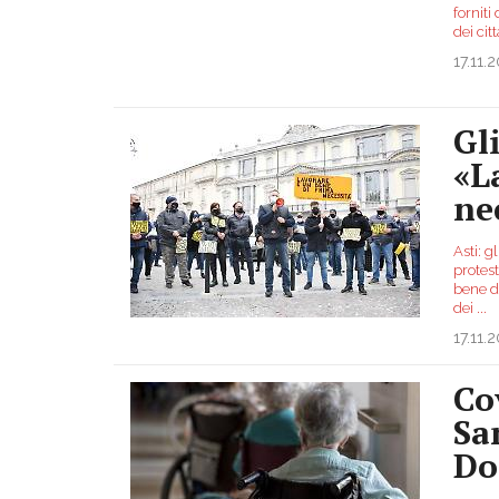
forniti
dei cit
17.11.
Gl
«L
ne
Asti: g
protes
bene d
dei
...
17.11.
Co
Sa
Do