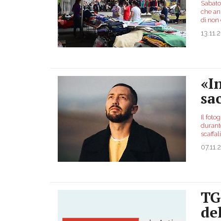
Sabato 
che an
di non 
13.11.
«I
sac
Il foto
durante
scaffal
07.11.
TG
de