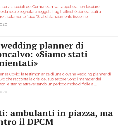
ai servizi sociali del Comune arriva l'appello a non lasciare
 da solo e segnalare soggetti fragili affinché siano aiutati a
e l'isolamento fisico “Sì al distanziamento fisico, no
...
2020
 wedding planner di
ncalvo: «Siamo stati
nientati»
nza Covid: la testimonianza di una giovane wedding planner di
vo che racconta la crisi del suo settore Sono i manager dei
oni e stanno attraversando un periodo molto difficile a
...
2020
ti: ambulanti in piazza, ma
ntro il DPCM