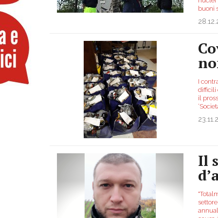
nuclei 
buoni 
28.12
Co
no
I cont
diffici
il pros
‘Socie
23.11.
Il 
d’
"Totalm
settore
annuale