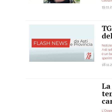
causa
19.11.
TG
de
Notizie
Asti se
è un be
speri
18.11.
La
te
ca
L'Osser