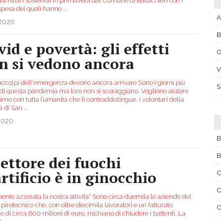
familiari sostenuti in primavera dal Comune di Baldichieri con i
spesa dei quali hanno
...
A
.2020
vid e povertà: gli effetti
G
n si vedono ancora
V
raccolpi dell'emergenza devono ancora arrivare Sono i giorni più
li di questa pandemia ma loro non si scoraggiano. Vogliono aiutare
simo con tutta l’umanità che li contraddistingue. I volontari della
tà di San
...
2020
B
B
settore dei fuochi
artificio è in ginocchio
C
C
ente azzerata la nostra attività" Sono circa duemila le aziende del
 pirotecnico che, con oltre diecimila lavoratori e un fatturato
C
 di circa 600 milioni di euro, rischiano di chiudere i battenti. La