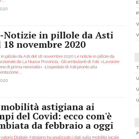
 è
...
E
2020
P
V
-Notizie in pillole da Asti
V
l 18 novembre 2020
 in pillole da Asti del 18 novembre 2020 Le notizie in pillole da
lezionate da La Nuova Provincia. -Gli ambulanti di Asti: «Lavorare
ne di prima necessità» -L’ospedale di Asti pronto alla
T
mentazione
...
U
2020
U
U
 mobilità astigiana ai
mpi del Covid: ecco com'è
mbiata da febbraio a oggi
2
vatorio Digitale Astigiano ha analizzato i dati sulla mobilità locale