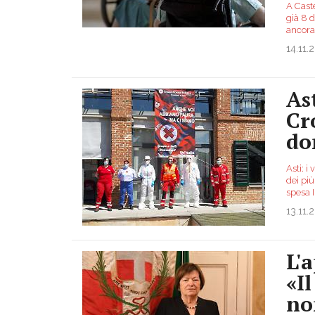
A Cast
già 8 d
ancora
14.11.
As
Cr
do
Asti: i
dei più
spesa 
13.11.
L'a
«I
no