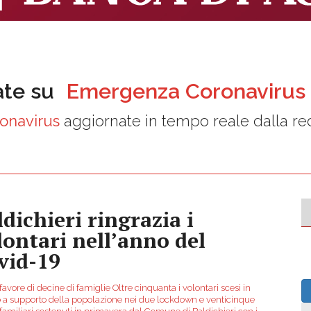
ate su
Emergenza Coronavirus
onavirus
aggiornate in tempo reale dalla r
ldichieri ringrazia i
lontari nell’anno del
vid-19
 favore di decine di famiglie Oltre cinquanta i volontari scesi in
a supporto della popolazione nei due lockdown e venticinque