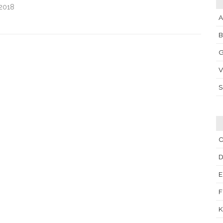
.2018
A
G
V
C
D
E
F
K