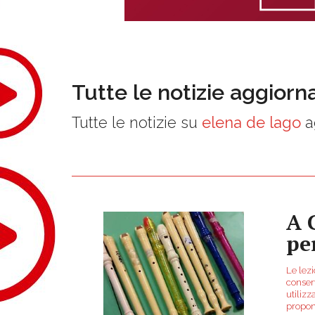
Tutte le notizie aggiorn
Tutte le notizie su
elena de lago
a
A 
per
Le lezi
conser
utilizz
propon