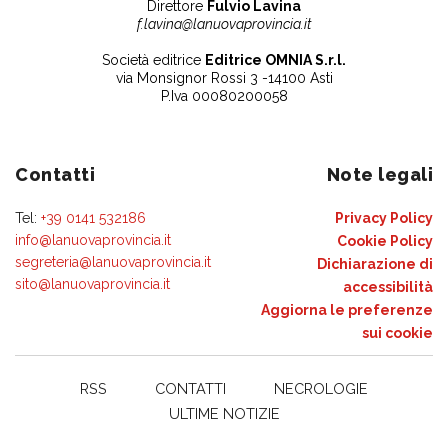
Direttore
Fulvio Lavina
f.lavina@lanuovaprovincia.it
Società editrice
Editrice OMNIA S.r.l.
via Monsignor Rossi 3 -14100 Asti
P.Iva 00080200058
Contatti
Note legali
Tel:
+39 0141 532186
Privacy Policy
info@lanuovaprovincia.it
Cookie Policy
segreteria@lanuovaprovincia.it
Dichiarazione di
sito@lanuovaprovincia.it
accessibilità
Aggiorna le preferenze
sui cookie
RSS
CONTATTI
NECROLOGIE
ULTIME NOTIZIE