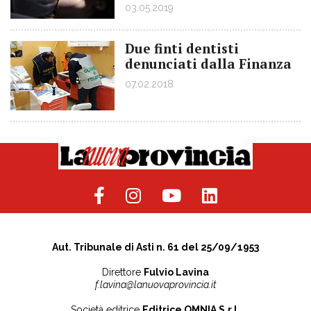
03.05.2019
Due finti dentisti
denunciati dalla Finanza
07.02.2018
Aut. Tribunale di Asti n. 61 del 25/09/1953
Direttore
Fulvio Lavina
f.lavina@lanuovaprovincia.it
Società editrice
Editrice OMNIA S.r.l.