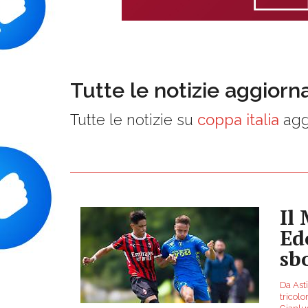
Tutte le notizie aggiorn
Tutte le notizie su
coppa italia
agg
Il
Ed
sb
Da Asti
tricol