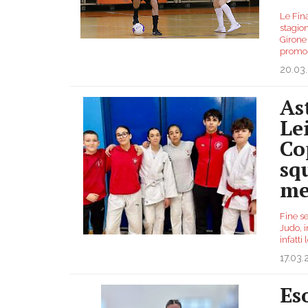
Le Fin
stagion
Girone
promoz
20.03
As
Le
Co
sq
me
Fine se
Judo, i
infatti
17.03
Es