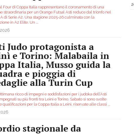
2
al Four di Coppa Italia rappresentano il coronamento di una
e straordinaria per un Orange Futsal Asti reduce dal trionfo nel
 A di Serie A2. Una stagione 2025-26 culminata con la
ione in A2 Elite. Un
...
.2026
ti Judo protagonista a
inì e Torino: Malabaila in
ppa Italia, Musso guida la
uadra e pioggia di
daglie alla Turin Cup
ttimana ricco di impegni e soddisfazioni per i judoka dell’Asti
mpegnati su più fronti tra Leinì e Torino. Sabato si sono svolte
 le qualificazioni per la Coppa Italia a Leinì, riservate alle classi
...
.2026
ordio stagionale da