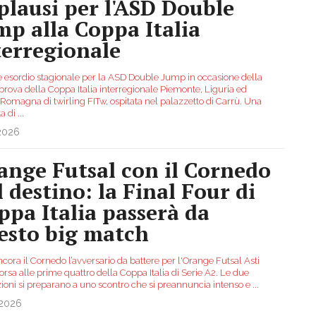
plausi per l'ASD Double
mp alla Coppa Italia
terregionale
 esordio stagionale per la ASD Double Jump in occasione della
prova della Coppa Italia interregionale Piemonte, Liguria ed
 Romagna di twirling FITw, ospitata nel palazzetto di Carrù. Una
ta di
...
.2026
ange Futsal con il Cornedo
l destino: la Final Four di
ppa Italia passerà da
esto big match
cora il Cornedo l’avversario da battere per l'Orange Futsal Asti
orsa alle prime quattro della Coppa Italia di Serie A2. Le due
ioni si preparano a uno scontro che si preannuncia intenso e
...
.2026