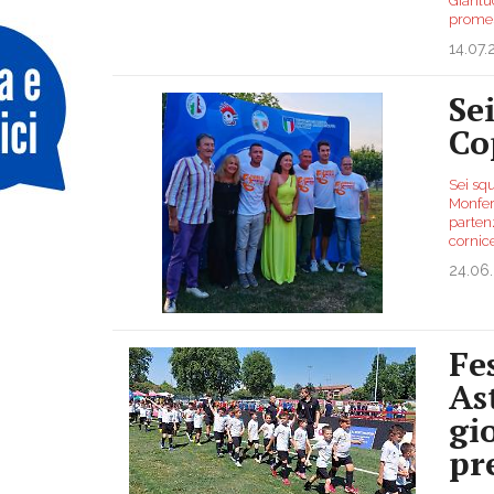
Gianluc
promes
14.07
Se
Co
Sei squ
Monferr
parten
cornic
24.06
Fe
As
gi
pr