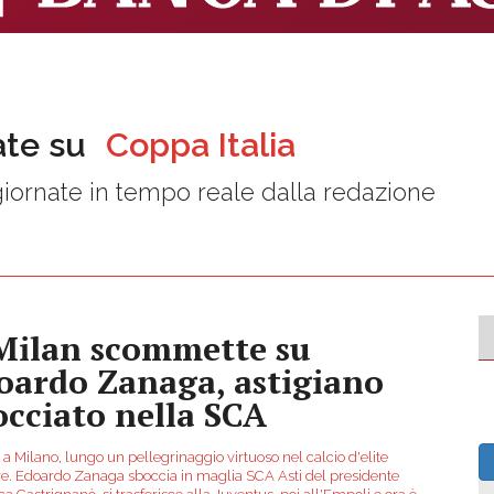
ate su
Coppa Italia
iornate in tempo reale dalla redazione
 Milan scommette su
oardo Zanaga, astigiano
occiato nella SCA
 a Milano, lungo un pellegrinaggio virtuoso nel calcio d'elite
ore. Edoardo Zanaga sboccia in maglia SCA Asti del presidente