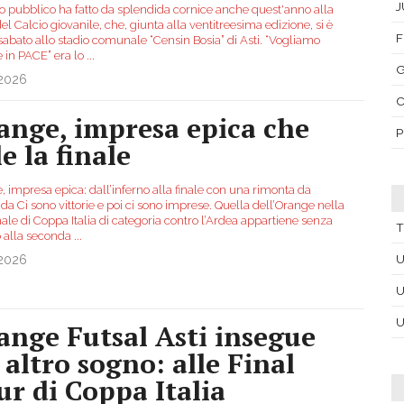
J
to pubblico ha fatto da splendida cornice anche quest'anno alla
el Calcio giovanile, che, giunta alla ventitreesima edizione, si è
F
sabato allo stadio comunale “Censin Bosia” di Asti. “Vogliamo
e in PACE” era lo
...
.2026
C
ange, impresa epica che
P
e la finale
 impresa epica: dall’inferno alla finale con una rimonta da
a Ci sono vittorie e poi ci sono imprese. Quella dell’Orange nella
ale di Coppa Italia di categoria contro l’Ardea appartiene senza
T
 alla seconda
...
U
.2026
U
U
ange Futsal Asti insegue
 altro sogno: alle Final
ur di Coppa Italia