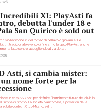
.2026
 Incredibili XI: PlayAsti fa
ntro, debutta l'under 18 e
 Pala San Quirico è sold out
rchivio l’edizione XI del torneo di pallavolo giovanile “Le
bili”. Il tradizionale evento di fine anno targato PlayAsti anche
nno ha fatto centro, accogliendo al via della
...
2025
D Asti, si cambia mister:
è un nome forte per la
ccessione
isive in casa ASD Asti per definire l’imminente futuro del club in
el Girone di ritorno. La società biancorossa, a posteriori della
ta subìta contro il Club Milano, e il
...