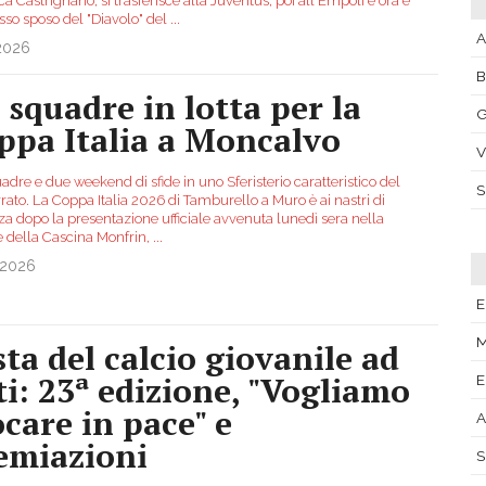
a Castrignanò, si trasferisce alla Juventus, poi all'Empoli e ora è
so sposo del "Diavolo" del
...
A
.2026
i squadre in lotta per la
G
ppa Italia a Moncalvo
V
adre e due weekend di sfide in uno Sferisterio caratteristico del
ato. La Coppa Italia 2026 di Tamburello a Muro è ai nastri di
za dopo la presentazione ufficiale avvenuta lunedì sera nella
e della Cascina Monfrin,
...
.2026
M
sta del calcio giovanile ad
ti: 23ª edizione, "Vogliamo
E
ocare in pace" e
A
emiazioni
S