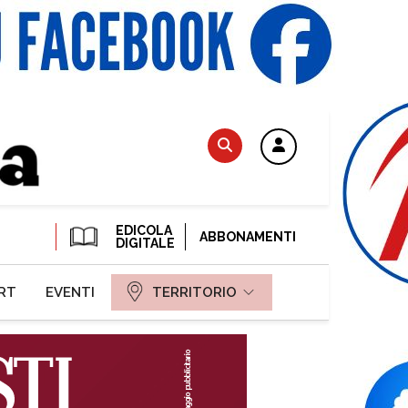
EDICOLA
ABBONAMENTI
DIGITALE
RT
EVENTI
TERRITORIO