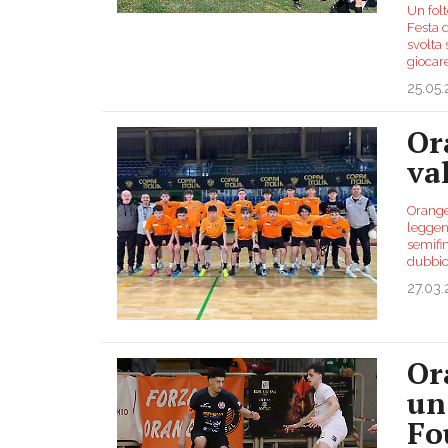
Un fol
Festa d
svolta 
giocar
25.05
Or
val
Orange,
leggend
semifin
dubbio
27.03
Or
un
Fo