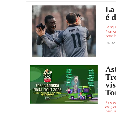
La
é d
La squa
Piemon
batte i
04.02
As
Tr
vi
To
Fine s
astigia
parque