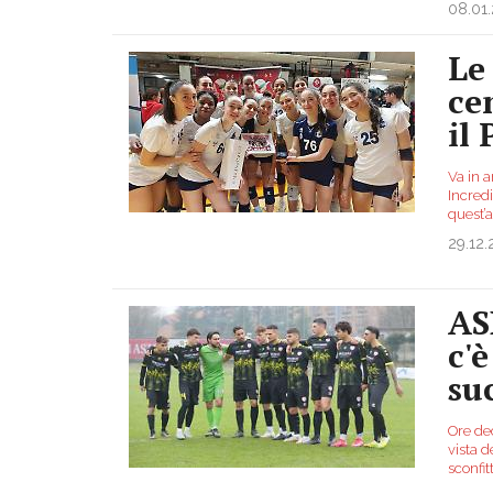
08.01
Le
ce
il
Va in a
Incredi
quest’a
29.12.
AS
c'
su
Ore dec
vista d
sconfit