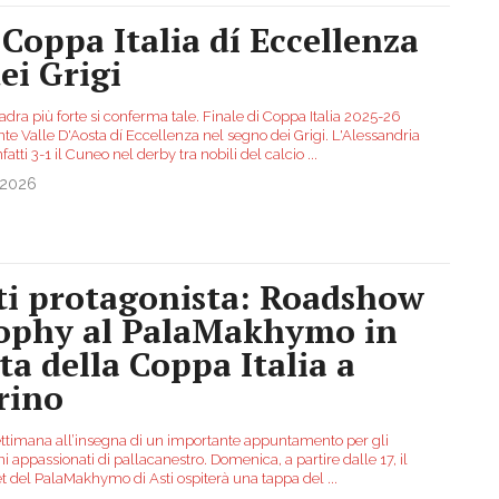
 Coppa Italia dí Eccellenza
ei Grigi
dra più forte si conferma tale. Finale di Coppa Italia 2025-26
te Valle D'Aosta dí Eccellenza nel segno dei Grigi. L'Alessandria
nfatti 3-1 il Cuneo nel derby tra nobili del calcio
...
.2026
ti protagonista: Roadshow
ophy al PalaMakhymo in
sta della Coppa Italia a
rino
ettimana all’insegna di un importante appuntamento per gli
ni appassionati di pallacanestro. Domenica, a partire dalle 17, il
t del PalaMakhymo di Asti ospiterà una tappa del
...