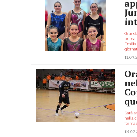
ap
Ju
in
Grande
prima 
Emilia
giorna
11.03
Or
ne
Co
qu
Sarà an
nella c
formaz
18.02