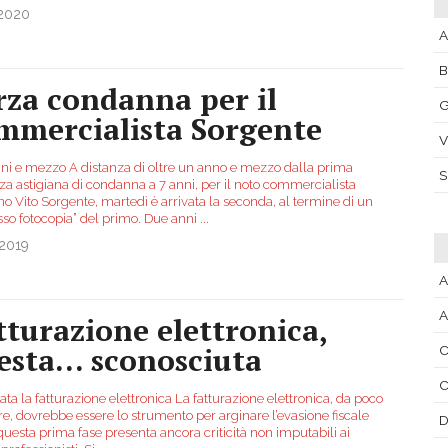
.2020
A
rza condanna per il
G
mmercialista Sorgente
V
ni e mezzo A distanza di oltre un anno e mezzo dalla prima
za astigiana di condanna a 7 anni, per il noto commercialista
no Vito Sorgente, martedì è arrivata la seconda, al termine di un
sso fotocopia” del primo. Due anni
...
.2019
A
A
tturazione elettronica,
esta... sconosciuta
C
vata la fatturazione elettronica La fatturazione elettronica, da poco
re, dovrebbe essere lo strumento per arginare l’evasione fiscale
D
uesta prima fase presenta ancora criticità non imputabili ai