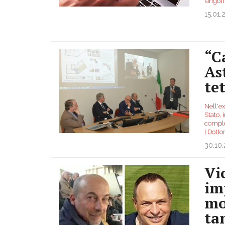
singoli
15.01.
“C
As
te
Nell'ex
Stato, 
comples
I Dotto
30.10
Vi
im
mo
ta