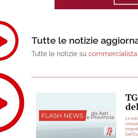
Tutte le notizie aggiorn
Tutte le notizie su
commercialista
TG
de
Le noti
consule
imposte
Dall’E