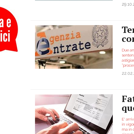
29.10
Te
co
Due an
senten
astigia
“proce
22.02
Fa
qu
E' arri
in vigo
ma in q