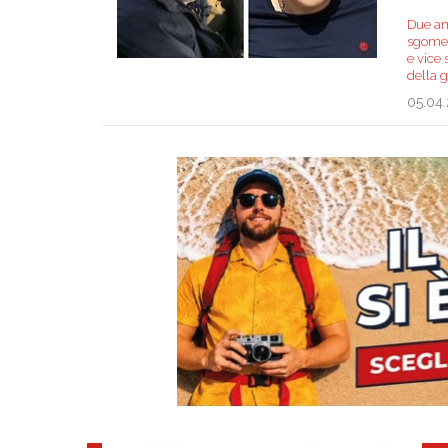
Due am
sgomen
e vice 
della 
05.04