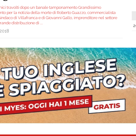
ici travolti dopo un banale tamponamento Grandissimo
to per la notizia della morte di Roberto Guazzo, commercialista
sindaco di Villafranca e di Giovanni Gallo, imprenditore nel settore
grande distribuzione di
...
2
.2018