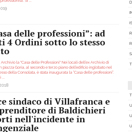
 professionisti. Si
...
D
2019
I
I
asa delle professioni”: ad
R
ti 4 Ordini sotto lo stesso
R
tto
S
 Archivio la "Casa delle Professioni" Nei locali dell’ex Archivio di
T
in piazza Goria, al secondo e terzo piano dell’edificio inglobato nel
so della Consolata, è stata inaugurata la “Casa delle professioni”.
ri
...
.2018
T
ce sindaco di Villafranca e
U
prenditore di Baldichieri
rti nell'incidente in
U
ngenziale
U