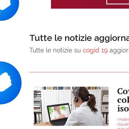
Tutte le notizie aggiorn
Tutte le notizie su
cogid 19
aggior
Cov
co
is
I males
claustr