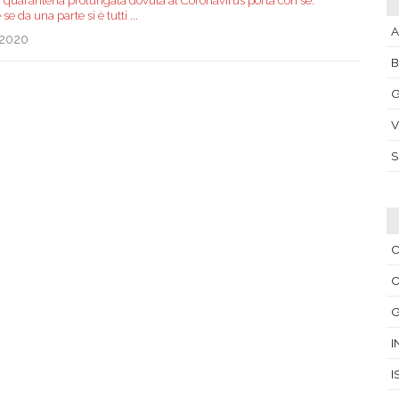
di quarantena prolungata dovuta al Coronavirus porta con sé.
se da una parte si è tutti
...
A
.2020
G
V
C
C
G
I
I