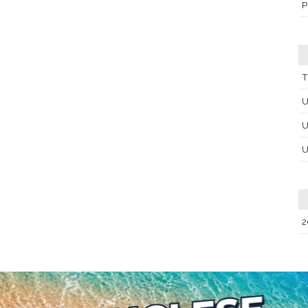
P
T
U
U
U
2