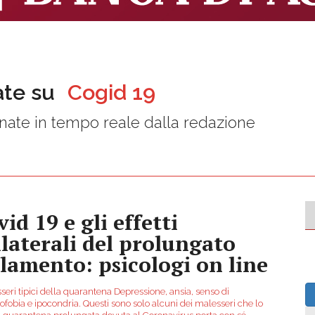
ate su
Cogid 19
nate in tempo reale dalla redazione
id 19 e gli effetti
llaterali del prolungato
olamento: psicologi on line
seri tipici della quarantena Depressione, ansia, senso di
ofobia e ipocondria. Questi sono solo alcuni dei malesseri che lo