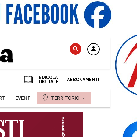
EDICOLA
ABBONAMENTI
DIGITALE
RT
EVENTI
TERRITORIO