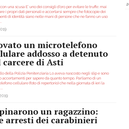
2
 con una scusa E’ uno dei consigli d’oro per evitare le truffe: mai
re i propri dati personali e accertarsi sempre che fotocopie dei
nti di identità siano nelle mani di persone che ne fanno un uso
..
2019
ovato un microtelefono
llulare addosso a detenuto
l carcere di Asti
lo della Polizia Penitenziaria Lo aveva nascosto negli slip e sono
so accertamenti per sapere da quanto tempo. Parliamo di un
lefono cellulare (foto di repertorio) che nella giornata di ieri la
a
...
.2019
pinarono un ragazzino:
e arresti dei carabinieri