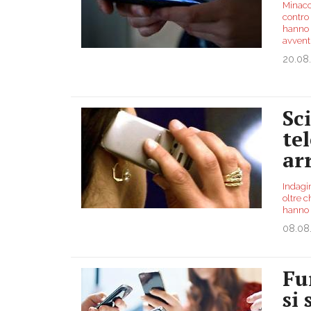
Minacc
contro 
hanno 
avven
20.08
Sc
te
ar
Indagin
oltre c
hanno p
08.08
Fu
si