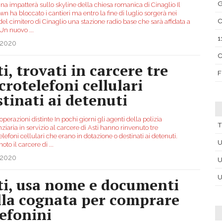
G
na impatterà sullo skyline della chiesa romanica di Cinaglio Il
n ha bloccato i cantieri ma entro la fine di luglio sorgerà nei
C
del cimitero di Cinaglio una stazione radio base che sarà affidata a
 Un nuovo
...
1
.2020
C
i, trovati in carcere tre
F
crotelefoni cellulari
stinati ai detenuti
operazioni distinte In pochi giorni gli agenti della polizia
T
ziaria in servizio al carcere di Asti hanno rinvenuto tre
lefoni cellulari che erano in dotazione o destinati ai detenuti.
U
oto il carcere di
...
.2020
U
U
ti, usa nome e documenti
lla cognata per comprare
lefonini