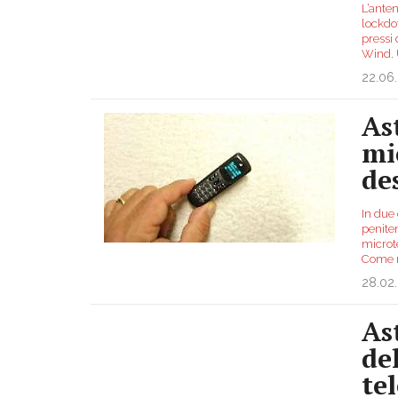
L’anten
lockdow
pressi 
Wind.
22.06
Ast
mi
de
In due 
peniten
microte
Come n
28.02
As
de
te