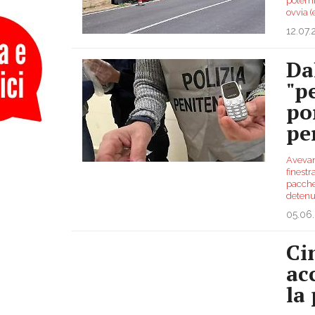
polemi
ovvia 
12.07
Dal
"p
po
pe
Avevan
finestr
pacchet
detenut
05.06
Ci
ac
la