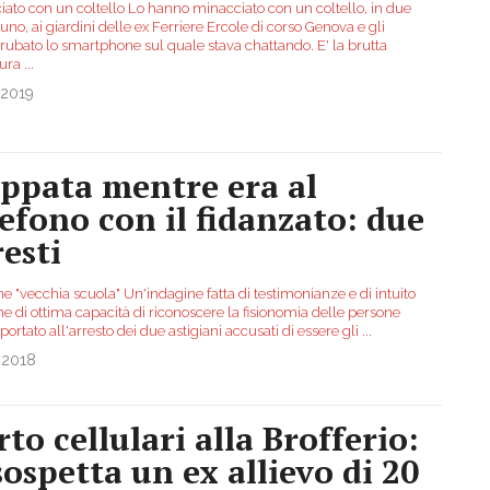
iato con un coltello Lo hanno minacciato con un coltello, in due
uno, ai giardini delle ex Ferriere Ercole di corso Genova e gli
rubato lo smartphone sul quale stava chattando. E' la brutta
tura
...
.2019
ippata mentre era al
lefono con il fidanzato: due
resti
e "vecchia scuola" Un'indagine fatta di testimonianze e di intuito
he di ottima capacità di riconoscere la fisionomia delle persone
ortato all'arresto dei due astigiani accusati di essere gli
...
.2018
rto cellulari alla Brofferio:
 sospetta un ex allievo di 20