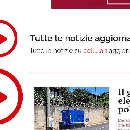
Tutte le notizie aggiorn
Tutte le notizie su
cellulari
aggiorn
Il
el
po
L'arriv
graviss