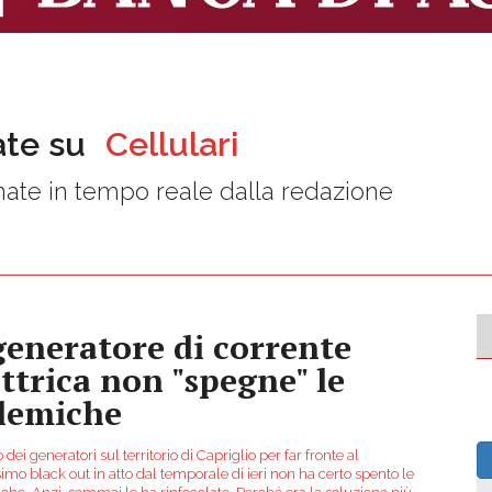
ate su
Cellulari
ate in tempo reale dalla redazione
 generatore di corrente
ettrica non "spegne" le
lemiche
o dei generatori sul territorio di Capriglio per far fronte al
imo black out in atto dal temporale di ieri non ha certo spento le