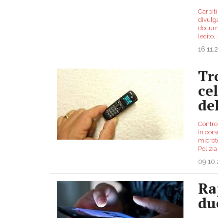
Carpiti
divulga
docume
lecito.
.
16.11.
Tr
ce
de
Control
in cor
microte
Polizi
09.10
Ra
du