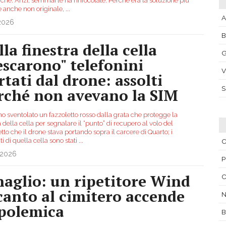
che. Anzi, semmai le ha rinfocolate. Perché era la soluzione più
(e anche non originale,
...
A
.2026
la finestra della cella
G
escarono" telefonini
V
rtati dal drone: assolti
rché non avevano la SIM
o sventolato un fazzoletto rosso dalla grata che protegge la
a della cella per segnalare il “punto” di recupero al volo del
to che il drone stava portando sopra il carcere di Quarto; i
i di quella cella sono stati
...
C
.2026
P
naglio: un ripetitore Wind
C
canto al cimitero accende
N
 polemica