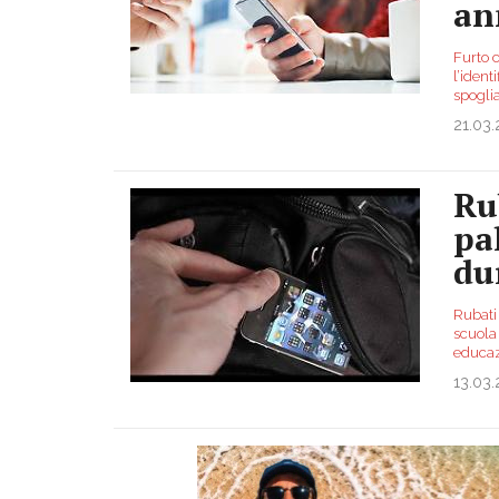
an
Furto c
l’ident
spoglia
21.03
Ru
pa
du
Rubati 
scuola 
educaz
13.03