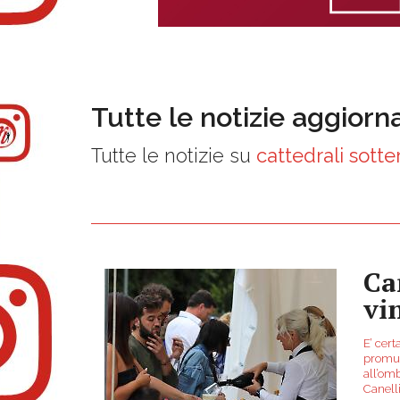
Tutte le notizie aggiorn
Tutte le notizie su
cattedrali sott
Ca
vi
E’ cert
promuo
all’omb
Canelli