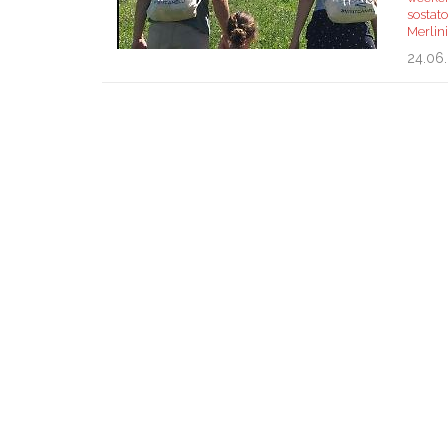
sostato
Merlin
24.06