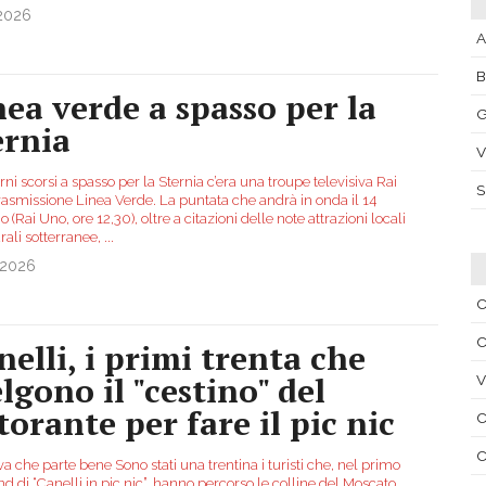
.2026
A
nea verde a spasso per la
G
ernia
V
rni scorsi a spasso per la Sternia c’era una troupe televisiva Rai
trasmissione Linea Verde. La puntata che andrà in onda il 14
o (Rai Uno, ore 12,30), oltre a citazioni delle note attrazioni locali
rali sotterranee,
...
.2026
C
C
nelli, i primi trenta che
lgono il "cestino" del
V
torante per fare il pic nic
C
C
iva che parte bene Sono stati una trentina i turisti che, nel primo
 di “Canelli in pic nic”, hanno percorso le colline del Moscato,