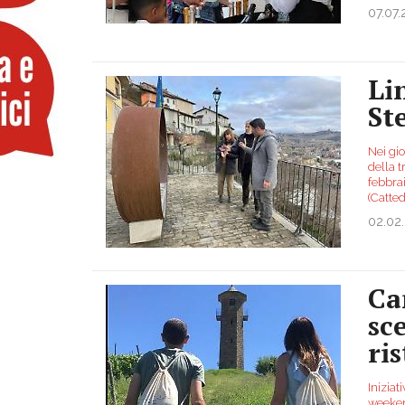
07.07
Li
St
Nei gio
della 
febbrai
(Catted
02.02
Ca
sce
ris
Iniziat
weekend