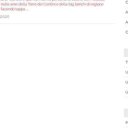
C
 nelle aree della Torre dei Contini e della big bench di regione
i facendo tappa
...
A
.2020
A
C
T
U
U
U
2