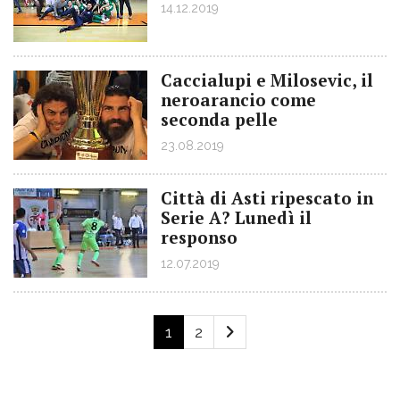
14.12.2019
Caccialupi e Milosevic, il
neroarancio come
seconda pelle
23.08.2019
Città di Asti ripescato in
Serie A? Lunedì il
responso
12.07.2019
1
2