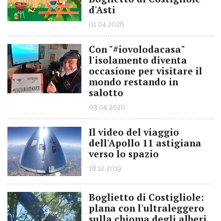
d'Asti
01.04.2026
Con "#iovolodacasa"
l'isolamento diventa
occasione per visitare il
mondo restando in
salotto
03.04.2020
Il video del viaggio
dell'Apollo 11 astigiana
verso lo spazio
18.12.2019
Boglietto di Costigliole:
plana con l'ultraleggero
sulla chioma degli alberi,