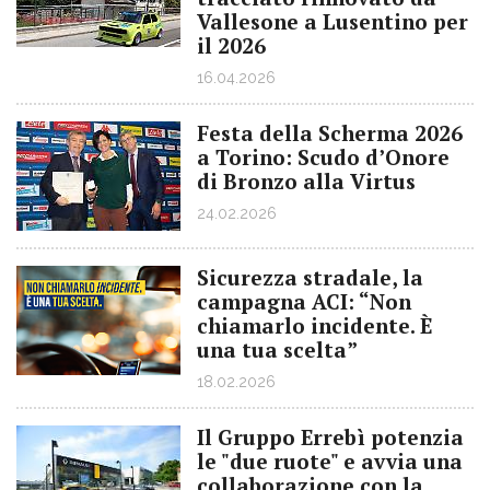
Vallesone a Lusentino per
il 2026
16.04.2026
Festa della Scherma 2026
a Torino: Scudo d’Onore
di Bronzo alla Virtus
24.02.2026
Sicurezza stradale, la
campagna ACI: “Non
chiamarlo incidente. È
una tua scelta”
18.02.2026
Il Gruppo Errebì potenzia
le "due ruote" e avvia una
collaborazione con la