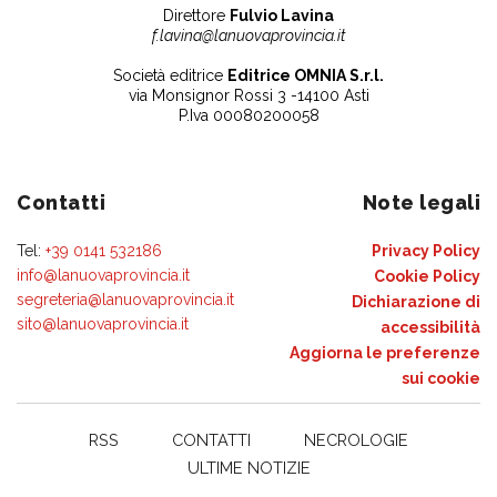
Direttore
Fulvio Lavina
f.lavina@lanuovaprovincia.it
Società editrice
Editrice OMNIA S.r.l.
via Monsignor Rossi 3 -14100 Asti
P.Iva 00080200058
Contatti
Note legali
Tel:
+39 0141 532186
Privacy Policy
info@lanuovaprovincia.it
Cookie Policy
segreteria@lanuovaprovincia.it
Dichiarazione di
sito@lanuovaprovincia.it
accessibilità
Aggiorna le preferenze
sui cookie
RSS
CONTATTI
NECROLOGIE
ULTIME NOTIZIE