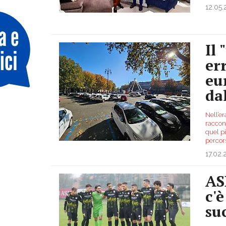
12.05
Il
er
eu
da
Nell’er
raccont
quel p
percors
17.02
AS
c'
su