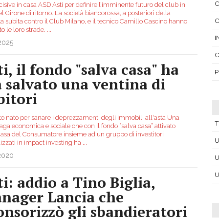
C
isive in casa ASD Asti per definire l’imminente futuro del club in
el Girone di ritorno. La società biancorossa, a posteriori della
C
ta subìta contro il Club Milano, e il tecnico Camillo Cascino hanno
o le loro strade.
...
I
2025
C
i, il fondo "salva casa" ha
P
à salvato una ventina di
bitori
to nato per sanare i deprezzamenti degli immobili all'asta Una
T
aga economica e sociale che con il fondo “salva casa” attivato
Casa del Consumatore insieme ad un gruppo di investitori
U
izzati in impact investing ha
...
.2020
U
U
ti: addio a Tino Biglia,
nager Lancia che
onsorizzò gli sbandieratori