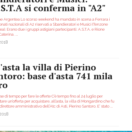
A.S.T.A si conferma in "A2"
e Argentea Lo scorso weekend ha mandato in scena a Ferrara i
ati nazionali di A2 riservati a Sbandieratori e Musici (Tenzone
a). Erano due i gruppi astigiani partecipanti: A.S.T.A. e Rione
Caterina.
...
2018
'asta la villa di Pierino
ntoro: base d'asta 741 mila
ro
 di tempo per fare le offerte C’è tempo fino al 24 luglio per
are un’offerta per acquistare, all’asta, la villa di Mongardino che fu
 direttore amministrativo dell’Atc di Asti, Pierino Santoro. E’ stato
...
.2018