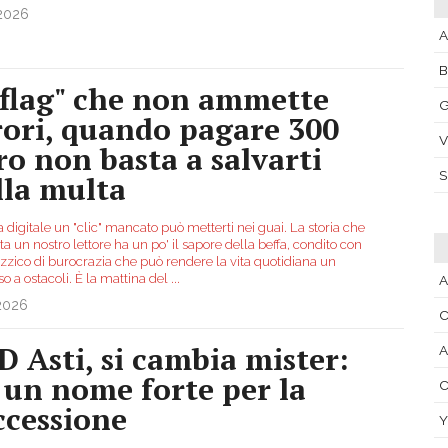
.2026
A
 "flag" che non ammette
G
rori, quando pagare 300
V
ro non basta a salvarti
lla multa
a digitale un "clic" mancato può metterti nei guai. La storia che
a un nostro lettore ha un po' il sapore della beffa, condito con
izzico di burocrazia che può rendere la vita quotidiana un
o a ostacoli. È la mattina del
...
A
.2026
C
D Asti, si cambia mister:
A
è un nome forte per la
C
ccessione
Y