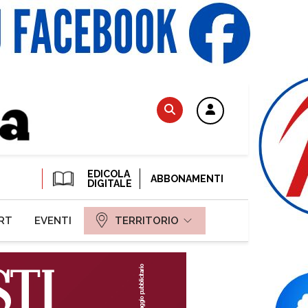
EDICOLA
ABBONAMENTI
DIGITALE
RT
EVENTI
TERRITORIO