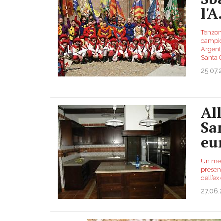
l'
Tenzon
campion
Argente
Santa 
25.07.
All
Sa
eu
Un mese
present
dell’ex
27.06