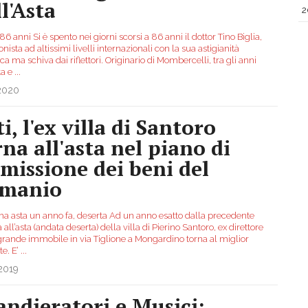
l'Asta
2
6 anni Si è spento nei giorni scorsi a 86 anni il dottor Tino Biglia,
nista ad altissimi livelli internazionali con la sua astigianità
ca ma schiva dai riflettori. Originario di Mombercelli, tra gli anni
ta e
...
.2020
i, l'ex villa di Santoro
rna all'asta nel piano di
smissione dei beni del
manio
ma asta un anno fa, deserta Ad un anno esatto dalla precedente
 all’asta (andata deserta) della villa di Pierino Santoro, ex direttore
 grande immobile in via Tiglione a Mongardino torna al miglior
te. E’
...
2019
andieratori e Musici: