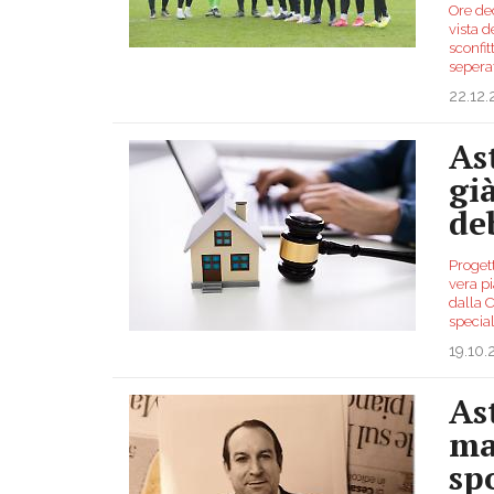
Ore dec
vista d
sconfit
seperat
22.12.
Ast
gi
de
Proget
vera pi
dalla 
special
19.10
As
ma
sp