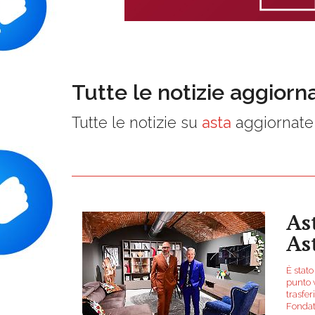
Tutte le notizie aggiorn
Tutte le notizie su
asta
aggiornate 
As
As
È stat
punto v
trasfer
Fondat