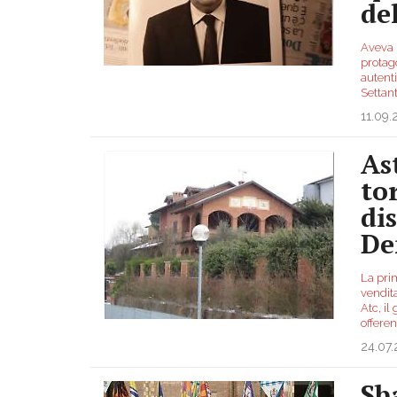
del
Aveva 8
protago
autenti
Settan
11.09
Ast
to
di
De
La pri
vendita
Atc, il
offeren
24.07.
Sb