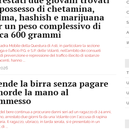
C
 possesso di chetamina,
C
ma, hashish e marijuana
S
r un peso complessivo di
rca 600 grammi
A
1
dra Mobile della Questura di Asti, in particolare la sezione
ga e l’ufficio P.G. e S.P. delle Volanti, nell’ambito dei consueti
 di prevenzione e repressione del traffico illecito di sostanze
acenti, hanno
...
.2026
T
ende la birra senza pagare
U
morde la mano al
U
mmesso
U
o del bere continua a procurare danni seri ad un ragazzo di 24 anni,
no, arrestato due giorni fa da una Volante con l'accusa di rapina
ia. Il ragazzo, ubriaco, in tarda serata, si è presentato in un
 di
...