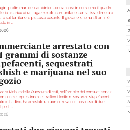
gini preliminari dei carabinieri sono ancora in corso, ma il quadro
A
torio a carico di un ragazzo extracomunitario, senza fissa dimora e
are sul territorio, è piuttosto pesante. Il giovane, che ha 18 anni, è
ratto in
...
.2026
G
V
mmerciante arrestato con
4 grammi di sostanze
upefacenti, sequestrati
shish e marijuana nel suo
gozio
V
V
dra Mobile della Questura di Asti, nell’ambito dei consueti servizi
enzione e repressione del traffico illecito di sostanze stupefacenti
A
tro cittadino, ha arrestato un uomo trovato in possesso di due
 tipi di
...
N
.2026
C
restati due giovani trovati