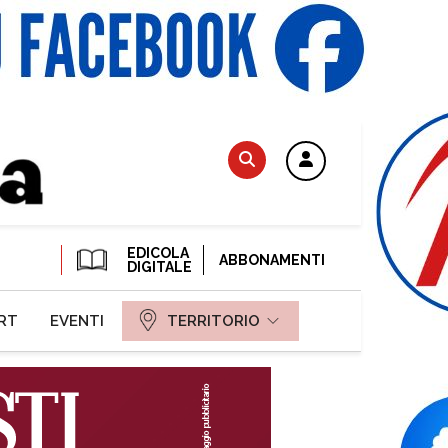
EDICOLA
ABBONAMENTI
DIGITALE
RT
EVENTI
TERRITORIO