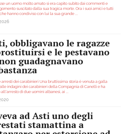
sse un uomo molto amato si era capito subito dai commenti e
gomento suscitato dalla sua tragica morte. Ora i suoi amici e tutti
 che hanno condiviso con lui la sua grande
...
.2026
ti, obbligavano le ragazze
prostituirsi e le pestavano
 non guadagnavano
bastanza
arresti dei carabinieri Una bruttissima storia è venuta a galla
alle indagini dei carabinieri della Compagnia di Canelli e ha
 all'arresto di due uomini albanesi, ai
...
.2020
veva ad Asti uno degli
restati stamattina a
tanzaro per estorsione ad