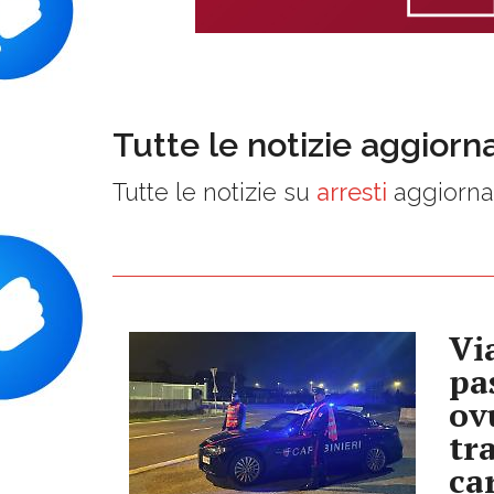
Tutte le notizie aggiorn
Tutte le notizie su
arresti
aggiornat
Vi
pa
ov
tr
ca