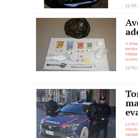
13.06
Av
ad
A dista
territ
Mobile 
ovvero
13.05
To
ma
ev
Lo ha t
relazi
carabin