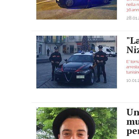
nella 
36 ann
28.01
"L
Ni
E' torn
arresta
tunisin
10.01
Un
mu
pe