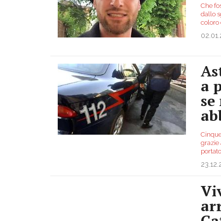
Che fo
dallo s
coloro
02.01
As
a 
se
ab
Cinque 
grazie 
portato
23.12
Vi
ar
Ca