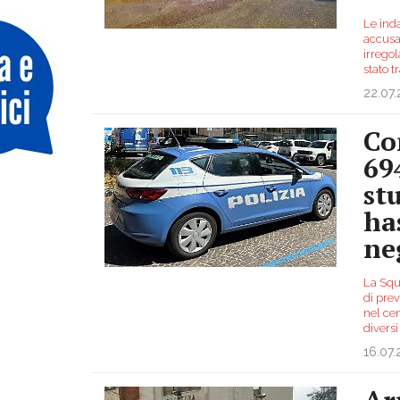
Le inda
accusa
irregol
stato t
22.07
Co
69
st
ha
ne
La Squa
di prev
nel cen
diversi
16.07
Ar