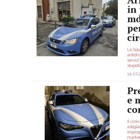
in
md
pe
ci
La Squa
antidro
servizi
stupef
14.07
Pr
e 
co
Il vizi
astigia
impropr
market