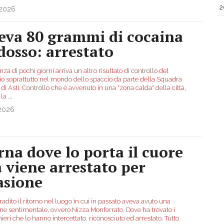
2
.2026
eva 80 grammi di cocaina
dosso: arrestato
nza di pochi giorni arriva un altro risultato di controllo del
orio soprattutto nel mondo dello spaccio da parte della Squadra
di Asti. Controllo che è avvenuto in una "zona calda" della città,
 la
...
.2026
rna dove lo porta il cuore
 viene arrestato per
asione
radito il ritorno nel luogo in cui in passato aveva avuto una
one sentimentale, ovvero Nizza Monferrato. Dove ha trovato i
ieri che lo hanno intercettato, riconosciuto ed arrestato. Tutto