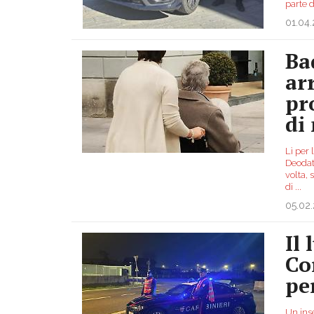
parte 
01.04
Ba
arr
pr
di
Lì per
Deodato
volta, 
di
...
05.02
Il
Co
pe
Un inse