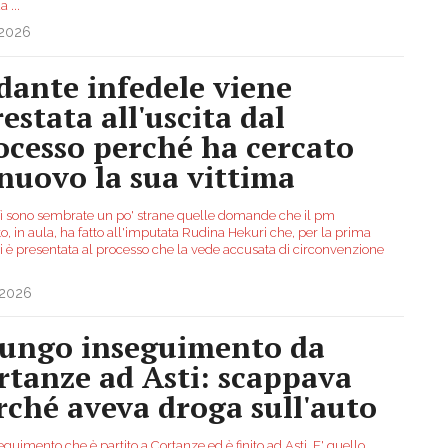
da
...
.2026
dante infedele viene
estata all'uscita dal
ocesso perché ha cercato
 nuovo la sua vittima
 lì sono sembrate un po' strane quelle domande che il pm
, in aula, ha fatto all'imputata Rudina Hekuri che, per la prima
si è presentata al processo che la vede accusata di circonvenzione
.2026
 lungo inseguimento da
rtanze ad Asti: scappava
rché aveva droga sull'auto
guimento che è partito a Cortanze ed è finito ad Asti. E' quello