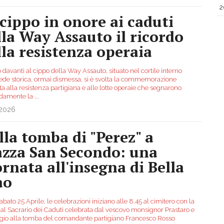
2
 cippo in onore ai caduti
lla Way Assauto il ricordo
lla resistenza operaia
 davanti al cippo della Way Assauto, situato nel cortile interno
sede storica, ormai dismessa, si è svolta la commemorazione
a alla resistenza partigiana e alle lotte operaie che segnarono
ndamente la
...
.2026
lla tomba di "Perez" a
azza San Secondo: una
ornata all'insegna di Bella
ao
abato 25 Aprile, le celebrazioni iniziano alle 8.45 al cimitero con la
al Sacrario dei Caduti celebrata dal vescovo monsignor Prastaro e
gio alla tomba del comandante partigiano Francesco Rosso