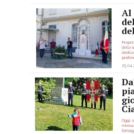
Al
de
de
Proprio
della 
dedicat
profo
25.04
Da
pi
gi
Ci
Oggi, s
messa 
l’omag