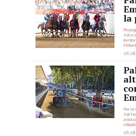
Em
la
Proseg
Asti e 
territo
Filiber
06.08
Pa
al
co
Em
Per la 
Asti ha
associa
cittadi
06.08