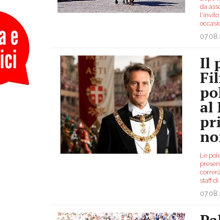
da asso
l'invit
occasio
07.08
Il
Fil
po
al
pr
no
Le pole
presenz
correr
staff d
07.08
Pal