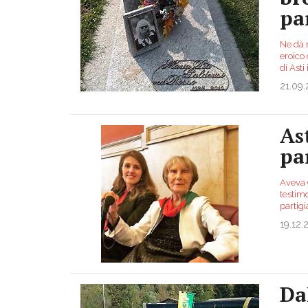
pa
Ne dà n
eroico 
di Asti
21.09
Ast
pa
Aveva 9
testim
partig
19.12.
Da