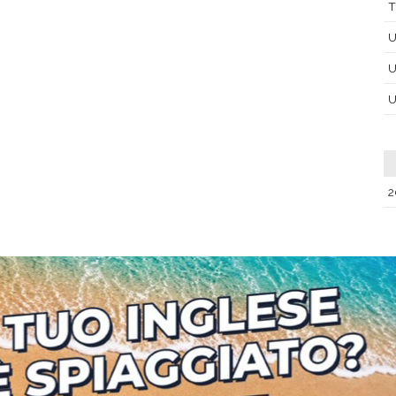
T
U
U
U
2