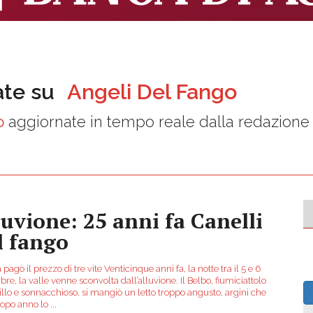
ate su
Angeli Del Fango
o
aggiornate in tempo reale dalla redazione
luvione: 25 anni fa Canelli
l fango
à pagò il prezzo di tre vite Venticinque anni fa, la notte tra il 5 e 6
e, la valle venne sconvolta dall’alluvione. Il Belbo, fiumiciattolo
illo e sonnacchioso, si mangiò un letto troppo angusto, argini che
opo anno lo
...