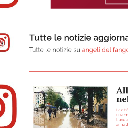
Tutte le notizie aggiorn
Tutte le notizie su
angeli del fang
Al
ne
La citt
novembr
tranqu
anno d