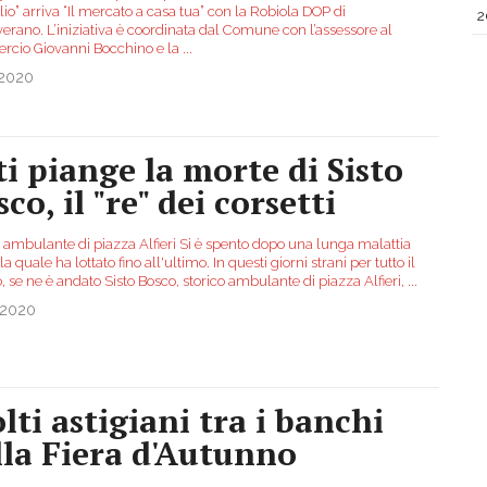
io” arriva “Il mercato a casa tua” con la Robiola DOP di
2
erano. L’iniziativa è coordinata dal Comune con l’assessore al
cio Giovanni Bocchino e la
...
.2020
ti piange la morte di Sisto
co, il "re" dei corsetti
o ambulante di piazza Alfieri Si è spento dopo una lunga malattia
la quale ha lottato fino all'ultimo. In questi giorni strani per tutto il
 se ne è andato Sisto Bosco, storico ambulante di piazza Alfieri,
...
.2020
lti astigiani tra i banchi
lla Fiera d'Autunno