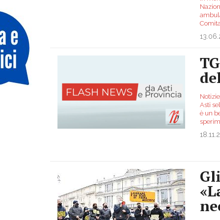
Nazion
ambula
Comita
13.06
TG
de
Notizie
Asti se
è un be
sperim
18.11.
Gl
«L
ne