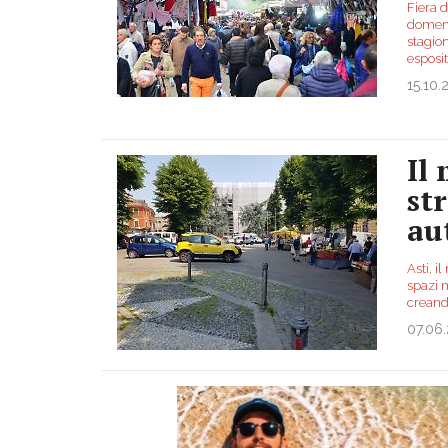
Fiera d
domenic
stagion
esposit
15.10.
Il
str
au
Asti, i
spazi m
creand
07.06