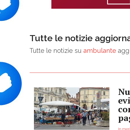
Tutte le notizie aggiorn
Tutte le notizie su
ambulante
aggi
Nu
ev
co
pa
In meri