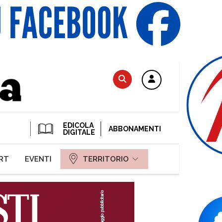
EDICOLA
ABBONAMENTI
DIGITALE
RT
EVENTI
TERRITORIO