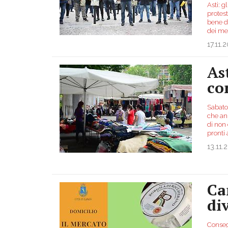
Asti: g
protes
bene d
dei mer
17.11.
As
co
Sabato 
che an
di non 
pronti 
13.11.
Ca
di
Consegn