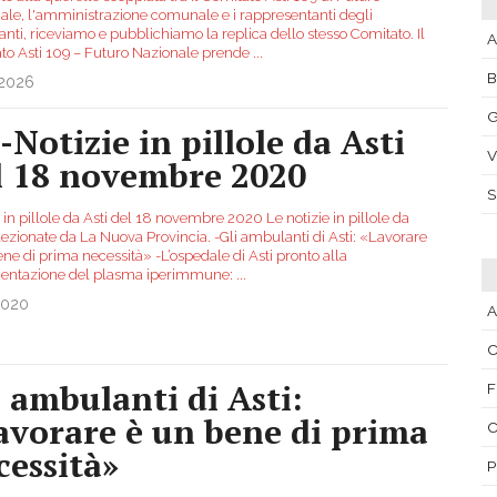
ale, l'amministrazione comunale e i rappresentanti degli
nti, riceviamo e pubblichiamo la replica dello stesso Comitato. Il
A
to Asti 109 – Futuro Nazionale prende
...
.2026
G
-Notizie in pillole da Asti
V
l 18 novembre 2020
 in pillole da Asti del 18 novembre 2020 Le notizie in pillole da
lezionate da La Nuova Provincia. -Gli ambulanti di Asti: «Lavorare
ne di prima necessità» -L’ospedale di Asti pronto alla
entazione del plasma iperimmune:
...
2020
A
C
i ambulanti di Asti:
F
avorare è un bene di prima
C
cessità»
P