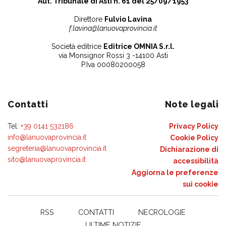
Aut. Tribunale di Asti n. 61 del 25/09/1953
Direttore
Fulvio Lavina
f.lavina@lanuovaprovincia.it
Società editrice
Editrice OMNIA S.r.l.
via Monsignor Rossi 3 -14100 Asti
P.Iva 00080200058
Contatti
Note legali
Tel:
+39 0141 532186
Privacy Policy
info@lanuovaprovincia.it
Cookie Policy
segreteria@lanuovaprovincia.it
Dichiarazione di
sito@lanuovaprovincia.it
accessibilità
Aggiorna le preferenze
sui cookie
RSS
CONTATTI
NECROLOGIE
ULTIME NOTIZIE