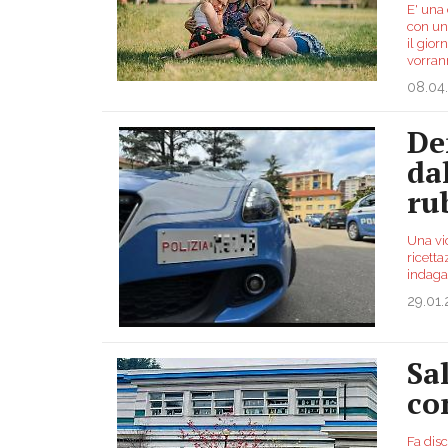
E' una 
con un
il gior
vorra
08.04
De
da
ru
Una vi
ricetta
indaga
29.01
Sa
co
Fa disc