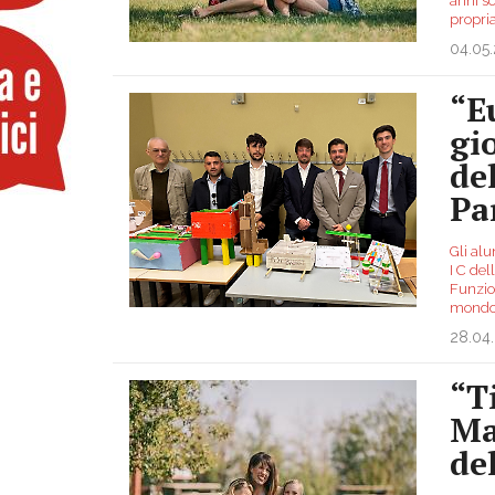
anni sc
propr
04.05
“E
gi
de
Pa
Gli alu
I C del
Funzio
mond
28.04
“T
Ma
del