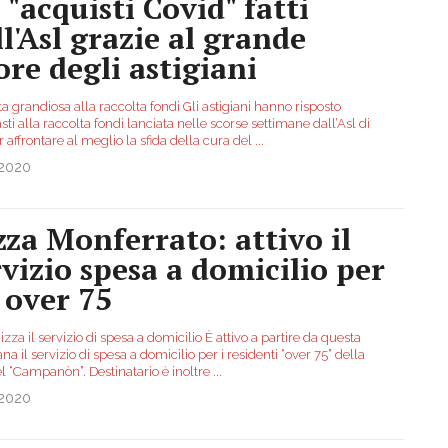
 "acquisti Covid" fatti
ll'Asl grazie al grande
ore degli astigiani
a grandiosa alla raccolta fondi Gli astigiani hanno risposto
sti alla raccolta fondi lanciata nelle scorse settimane dall’Asl di
r affrontare al meglio la sfida della cura del
...
.2020
zza Monferrato: attivo il
rvizio spesa a domicilio per
i over 75
izza il servizio di spesa a domicilio È attivo a partire da questa
na il servizio di spesa a domicilio per i residenti “over 75” della
el “Campanòn”. Destinatario è inoltre
...
.2020