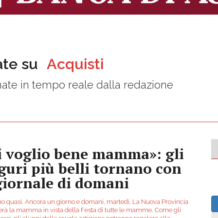
ate su
Acquisti
ate in tempo reale dalla redazione
i voglio bene mamma»: gli
guri più belli tornano con
 giornale di domani
mo quasi. Ancora un giorno e domani, martedì, La Nuova Provincia
erà la mamma in vista della Festa di tutte le mamme. Come gli