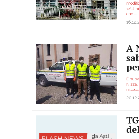
modific
«All’i
che
...
16.12.
A 
sa
pe
È nuov
Nizza, 
nicese,
20.12
TG
de