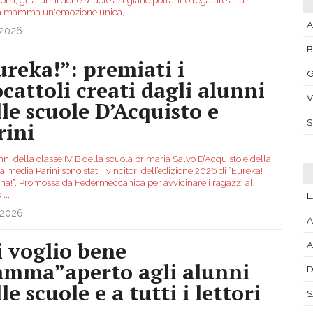
orsi, gli alunni delle scuole astigiane potranno regalare alla
ia mamma un'emozione unica,
...
A
.2026
ureka!”: premiati i
G
ocattoli creati dagli alunni
V
lle scuole D’Acquisto e
rini
nni della classe IV B della scuola primaria Salvo D’Acquisto e della
la media Parini sono stati i vincitori dell’edizione 2026 di “Eureka!
na!”. Promossa da Federmeccanica per avvicinare i ragazzi al
o
...
L
.2026
A
i voglio bene
A
mma”aperto agli alunni
D
le scuole e a tutti i lettori
S