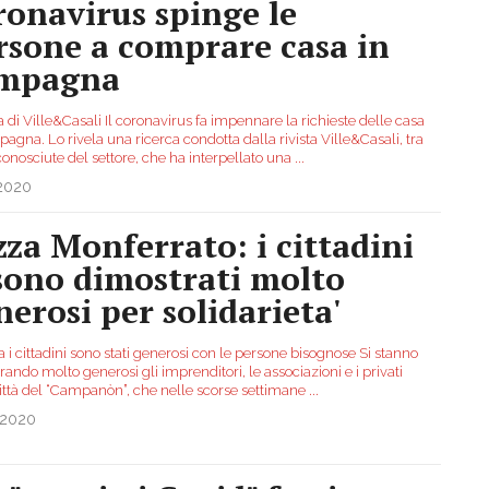
ronavirus spinge le
rsone a comprare casa in
mpagna
 di Ville&Casali Il coronavirus fa impennare la richieste delle casa
agna. Lo rivela una ricerca condotta dalla rivista Ville&Casali, tra
conosciute del settore, che ha interpellato una
...
.2020
zza Monferrato: i cittadini
 sono dimostrati molto
nerosi per solidarieta'
 i cittadini sono stati generosi con le persone bisognose Si stanno
ando molto generosi gli imprenditori, le associazioni e i privati
città del “Campanòn”, che nelle scorse settimane
...
.2020