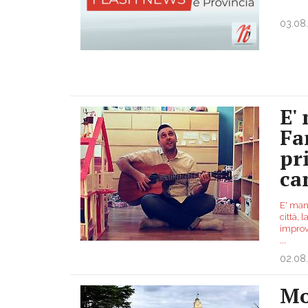
03.08
E'
Fa
pr
ca
E' man
città,
improv
...
02.08
Mo