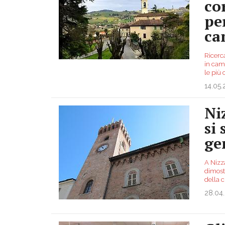
co
pe
ca
Ricerca
in camp
le più 
14.05
Ni
si
ge
A Nizza
dimostr
della 
28.04