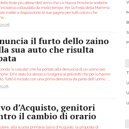
V
delle feste più attese dell'anno che La Nuova Provincia sostiene
'iniziativa collaudata da molto tempo. Per la Festa della Mamma
M
nale mette a disposizione le sue pagine per tutti coloro che
nno
...
.2026
S
nuncia il furto dello zaino
P
lla sua auto che risulta
bata
cenda "a cascata" che ha portato alla denuncia di un uomo per
T
zione. Ed è stato lui stesso a rivolgersi ai poliziotti che poi lo hanno
to. Tutto è iniziato con una prima denuncia da parte dell'uomo,
...
U
.2026
U
U
lvo d’Acquisto, genitori
ntro il cambio di orario
utere, alla scuola primaria Salvo d’Acquisto, la proposta di