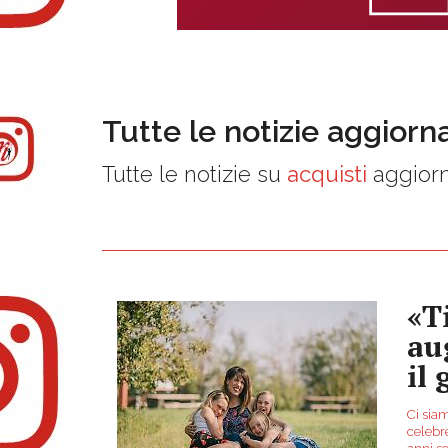
Tutte le notizie aggiorn
Tutte le notizie su
acquisti
aggiorn
«T
au
il
Ci sia
celebr