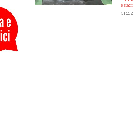
compet
e stac
01.11.