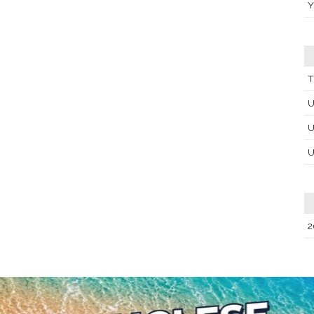
T
U
U
U
2