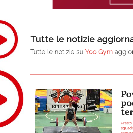
Tutte le notizie aggiorn
Tutte le notizie su
Yoo Gym
aggior
Po
po
te
Presto
squadra