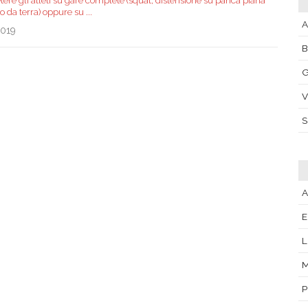
ere gli atleti su gare complete (squat, distensione su panca piana
co da terra) oppure su
...
A
2019
G
V
A
E
P