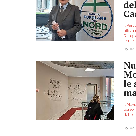
de
Cas
Il Part
ufficia
Quaglia
aprile 
09.04
Nu
Mo
le 
ma
Il Movi
perso i
dello s
...
09.04