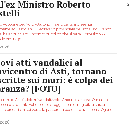
ll'ex Ministro Roberto
2
telli
ito Popolare del Nord - Autonomia e Libertà si presenta
lmente agli astigiani. Il Segretario provinciale del sodalizio, Franco
, ha annunciato l'incontro pubblico che si terrà il prossimo 23
alle ore 17.30,
...
.2026
ovi atti vandalici al
vicentro di Asti, tornano
scritte sui muri: è colpa dei
ranza? [FOTO]
centro di Asti è stato (ri)vandalizzato. Ancora e ancora. Ormai si è
l conto di quante volte l'edificio, oggi in parte inagibile a causa
tato precario in cui versa la passerella pedonale tra il ponte Ogerio
.2026