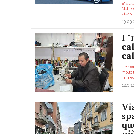
E' dura
Matteo,
piazza 
19.03
I 
cal
ca
Un "sa
molto 
immedi
12.03
Vi
sp
qu
pi