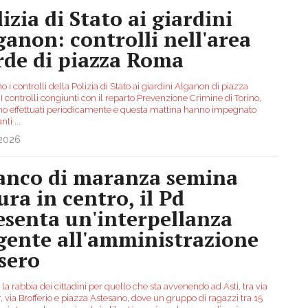
izia di Stato ai giardini
ganon: controlli nell'area
rde di piazza Roma
o i controlli della Polizia di Stato ai giardini Alganon di piazza
 controlli congiunti con il reparto Prevenzione Crimine di Torino,
o effettuati periodicamente e questa mattina hanno impegnato
anti
...
.2026
anco di maranza semina
ura in centro, il Pd
esenta un'interpellanza
gente all'amministrazione
sero
la rabbia dei cittadini per quello che sta avvenendo ad Asti, tra via
 via Brofferio e piazza Astesano, dove un gruppo di ragazzi tra 15