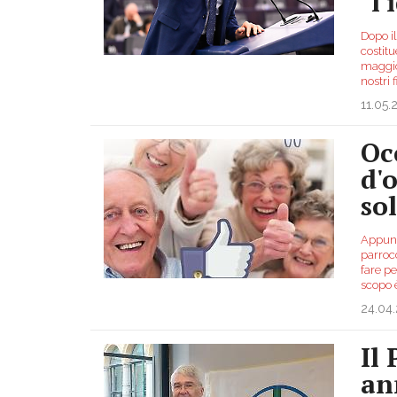
"l
Dopo il
costit
maggio,
nostri 
11.05.
Oc
d'
so
Appunt
parroc
fare pe
scopo 
24.04
Il
an