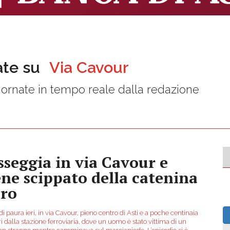
ate su
Via Cavour
ornate in tempo reale dalla redazione
sseggia in via Cavour e
ene scippato della catenina
oro
di paura ieri, in via Cavour, pieno centro di Asti e a poche centinaia
i dalla stazione ferroviaria, dove un uomo è stato vittima di un