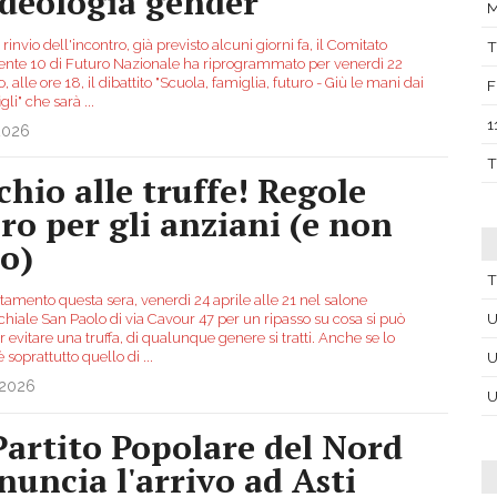
'ideologia gender"
M
 rinvio dell'incontro, già previsto alcuni giorni fa, il Comitato
T
uente 10 di Futuro Nazionale ha riprogrammato per venerdì 22
 alle ore 18, il dibattito "Scuola, famiglia, futuro - Giù le mani dai
F
figli" che sarà
...
1
2026
T
chio alle truffe! Regole
oro per gli anziani (e non
lo)
T
amento questa sera, venerdì 24 aprile alle 21 nel salone
U
chiale San Paolo di via Cavour 47 per un ripasso su cosa si può
r evitare una truffa, di qualunque genere si tratti. Anche se lo
è soprattutto quello di
...
U
.2026
U
 Partito Popolare del Nord
nuncia l'arrivo ad Asti