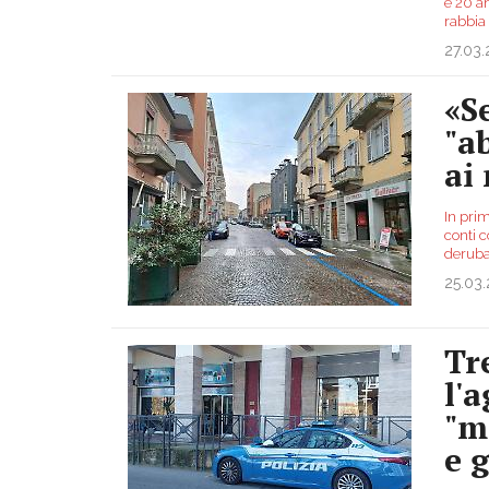
e 20 a
rabbia
27.03
«S
"ab
ai
In prim
conti c
derubat
25.03
Tr
l'
"m
e 