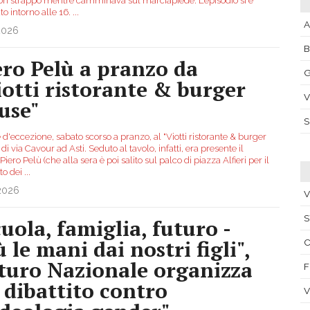
con strappo mentre camminava sul marciapiede. L’episodio si è
ato intorno alle 16.
...
A
2026
ero Pelù a pranzo da
G
iotti ristorante & burger
V
use"
 d'eccezione, sabato scorso a pranzo, al "Viotti ristorante & burger
di via Cavour ad Asti. Seduto al tavolo, infatti, era presente il
Piero Pelù (che alla sera è poi salito sul palco di piazza Alfieri per il
to dei
...
.2026
V
S
cuola, famiglia, futuro -
 le mani dai nostri figli",
C
turo Nazionale organizza
F
 dibattito contro
V