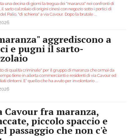
ta una decina di giorni la tregua dei "maranza" nei confronti di
 il sarto calzolaio di origini cinesi con negozio sotto i portici di
del Palio, "di schiena" a via Cavour. Dopo la brutale
...
.2026
"maranza" aggrediscono a
ci e pugni il sarto-
lzolaio
lto di qualità criminale" per il gruppo di maranza che ormai da
tempo tiene in allerta commercianti e residenti di via Cavour ed
ati dintorni. E' quello che ha avuto per involontario
...
.2026
a Cavour fra maranza,
accate, piccolo spaccio e
el passaggio che non c'è
ù