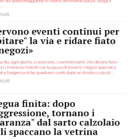
nni sta spadroneggiando in libertà seminando paura, disagi e
...
.2026
ervono eventi continui per
itare" la via e ridare fiato
 negozi»
a fila, ogni giorno, ci sono loro, i commercianti, che devono fare i
on i maranza molesti con la paura di trovarsi i negozi spaccati e
i e l’esigenza di far quadrare i conti dopo un drastico calo di
...
.2026
egua finita: dopo
aggressione, tornano i
aranza" dal sarto calzolaio
gli spaccano la vetrina