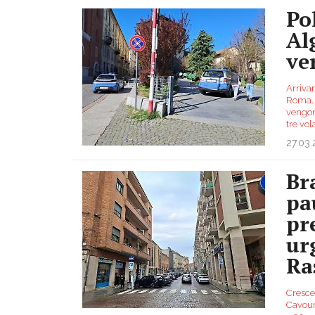
Pol
Al
ve
Arrivan
Roma. I
vengon
tre vol
27.03
Br
pa
pr
ur
Ra
Cresce 
Cavour,