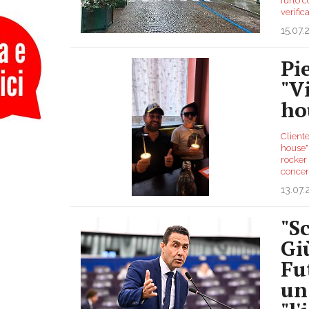
furto 
verific
15.07.
Pi
"V
ho
Cliente
house" 
rocker 
concer
13.07
"S
Giù
Fu
un