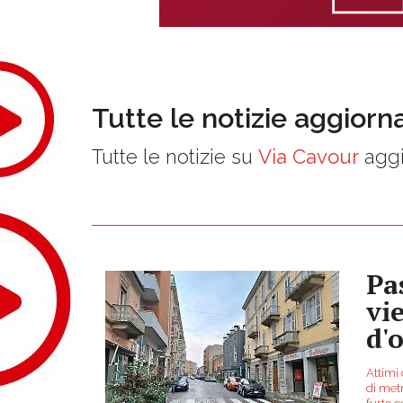
Tutte le notizie aggiorn
Tutte le notizie su
Via Cavour
aggi
Pa
vi
d'
Attimi 
di metr