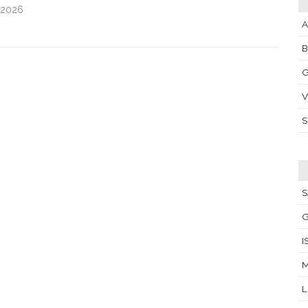
.2026
A
G
V
S
I
M
L