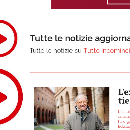
Tutte le notizie aggiorn
Tutte le notizie su
Tutto incominci
L'
ti
L’istit
educazi
ha org
Educaz