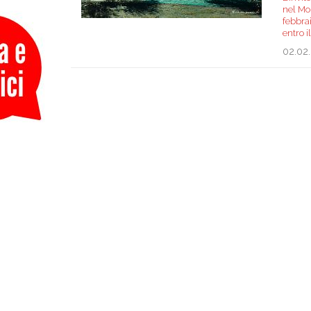
nel Mon
febbrai
entro i
02.02