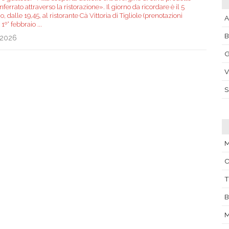
ferrato attraverso la ristorazione». Il giorno da ricordare è il 5
o, dalle 19,45, al ristorante Cà Vittoria di Tigliole (prenotazioni
A
l 1º° febbraio
...
.2026
G
V
C
T
B
M