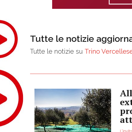
Tutte le notizie aggiorn
Tutte le notizie su
Trino Vercelles
Al
ex
pr
at
L’invit