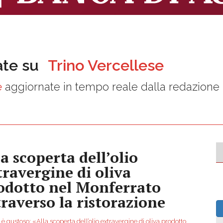
ate su
Trino Vercellese
e
aggiornate in tempo reale dalla redazione
la scoperta dell’olio
travergine di oliva
odotto nel Monferrato
traverso la ristorazione
o è gustoso: «Alla scoperta dell’olio extravergine di oliva prodotto