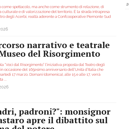
2
tro come spettacolo, ma anche come strumento di relazione, di
a culturale e di valorizzazione del territorio. È la strada intrapresa
atro degli Acerbi, realtà aderente a Confcooperative Piemonte Sud
.2026
rcorso narrativo e teatrale
 Museo del Risorgimento
tola “Voci dal Risorgimento” l’iniziativa proposta dal Teatro degli
in occasione del 165esimo anniversario dell’Unità d’Italia che
artedì 17 marzo. Domani (domenica), alle 15 e alle 17, verrà
sta
...
.2026
adri, padroni?": monsignor
astaro apre il dibattito sul
ma del potere