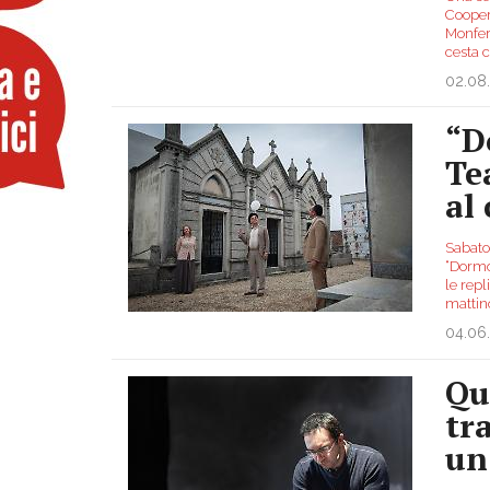
Cooper
Monferr
cesta c
02.08
“D
Te
al
Sabato
“Dormon
le repl
mattino
04.06
Qu
tr
un