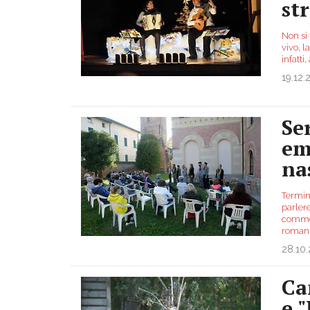
st
Non si
vivo, 
infatti
19.12.
Se
em
na
Termin
parler
commem
romanz
28.10
Ca
e 