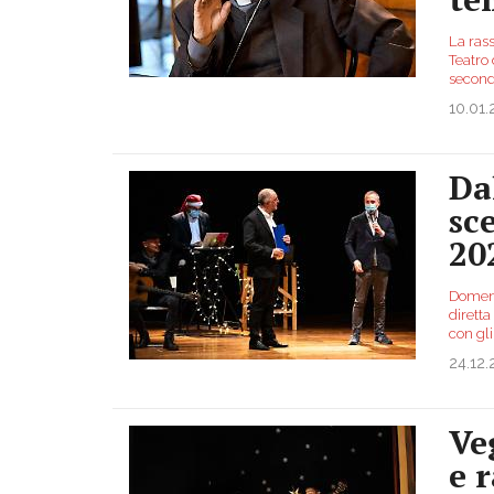
La rass
Teatro 
seconda
10.01
Da
sc
20
Domenic
diretta
con gli
24.12
Veg
e 