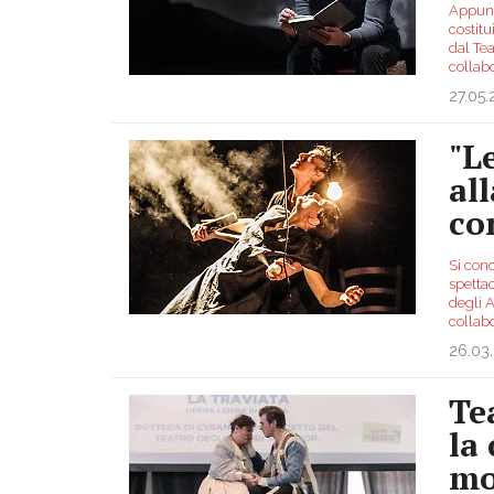
Appunta
costitu
dal Tea
collab
27.05
"Le
al
co
Si conc
spettac
degli A
collab
26.03
Te
la
mo