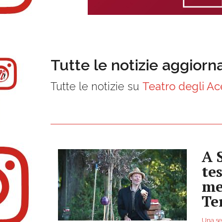
Tutte le notizie aggiorn
Tutte le notizie su
Teatro degli Ac
A 
te
me
Te
Una ser