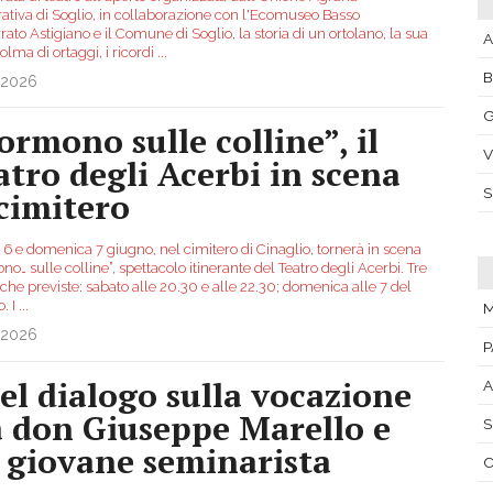
ativa di Soglio, in collaborazione con l'Ecomuseo Basso
ato Astigiano e il Comune di Soglio, la storia di un ortolano, la sua
A
olma di ortaggi, i ricordi
...
.2026
G
ormono sulle colline”, il
V
atro degli Acerbi in scena
 cimitero
 6 e domenica 7 giugno, nel cimitero di Cinaglio, tornerà in scena
o… sulle colline”, spettacolo itinerante del Teatro degli Acerbi. Tre
iche previste: sabato alle 20.30 e alle 22.30; domenica alle 7 del
. I
...
M
.2026
P
el dialogo sulla vocazione
A
a don Giuseppe Marello e
S
 giovane seminarista
C