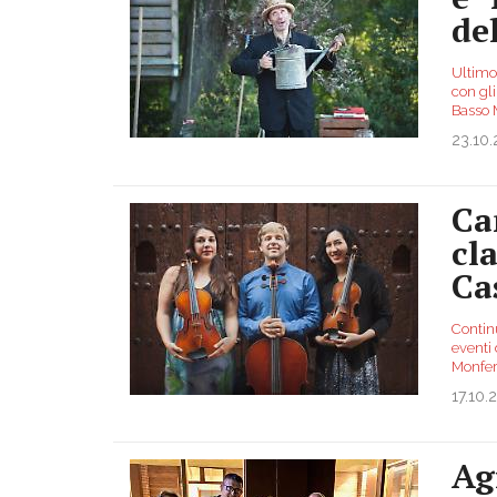
de
Ultimo
con gl
Basso 
23.10
Ca
cl
Ca
Contin
eventi
Monfer
17.10.
Ag