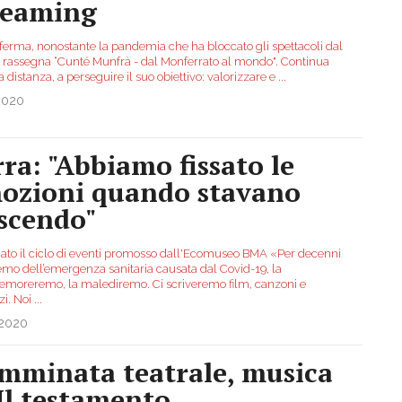
reaming
 ferma, nonostante la pandemia che ha bloccato gli spettacoli dal
la rassegna “Cunté Munfrà - dal Monferrato al mondo". Continua
, a distanza, a perseguire il suo obiettivo: valorizzare e
...
2020
rra: "Abbiamo fissato le
ozioni quando stavano
scendo"
ato il ciclo di eventi promosso dall'Ecomuseo BMA «Per decenni
emo dell’emergenza sanitaria causata dal Covid-19, la
oreremo, la malediremo. Ci scriveremo film, canzoni e
i. Noi
...
.2020
mminata teatrale, musica
"Il testamento