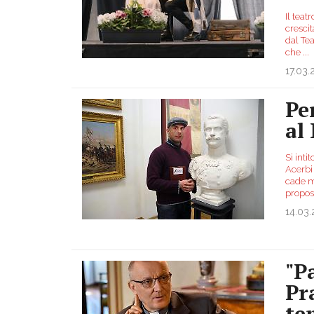
Il tea
crescit
dal Te
che
...
17.03
Pe
al
Si inti
Acerbi 
cade m
propo
14.03
"P
Pr
te