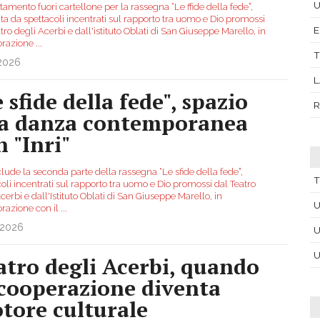
U
mento fuori cartellone per la rassegna “Le ffide della fede”,
ita da spettacoli incentrati sul rapporto tra uomo e Dio promossi
E
tro degli Acerbi e dall'istituto Oblati di San Giuseppe Marello, in
orazione
...
T
.2026
L
 sfide della fede", spazio
R
la danza contemporanea
n "Inri"
lude la seconda parte della rassegna “Le sfide della fede”,
T
oli incentrati sul rapporto tra uomo e Dio promossi dal Teatro
cerbi e dall'Istituto Oblati di San Giuseppe Marello, in
U
orazione con il
...
.2026
U
U
atro degli Acerbi, quando
 cooperazione diventa
tore culturale