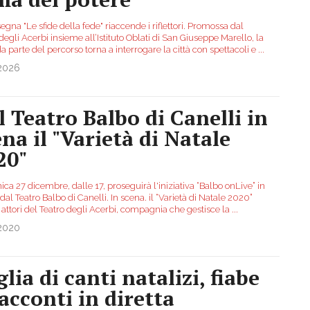
egna "Le sfide della fede" riaccende i riflettori. Promossa dal
degli Acerbi insieme all’Istituto Oblati di San Giuseppe Marello, la
 parte del percorso torna a interrogare la città con spettacoli e
...
.2026
l Teatro Balbo di Canelli in
ena il "Varietà di Natale
20"
a 27 dicembre, dalle 17, proseguirà l'iniziativa “Balbo onLive” in
 dal Teatro Balbo di Canelli. In scena. il “Varietà di Natale 2020”
 attori del Teatro degli Acerbi, compagnia che gestisce la
...
.2020
lia di canti natalizi, fiabe
racconti in diretta