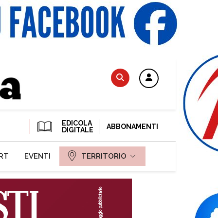
EDICOLA
ABBONAMENTI
DIGITALE
RT
EVENTI
TERRITORIO