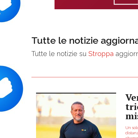
Tutte le notizie aggiorn
Tutte le notizie su
Stroppa
aggiorn
Ven
tr
mi
Un solo
distan