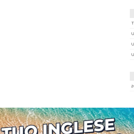
T
U
U
U
2