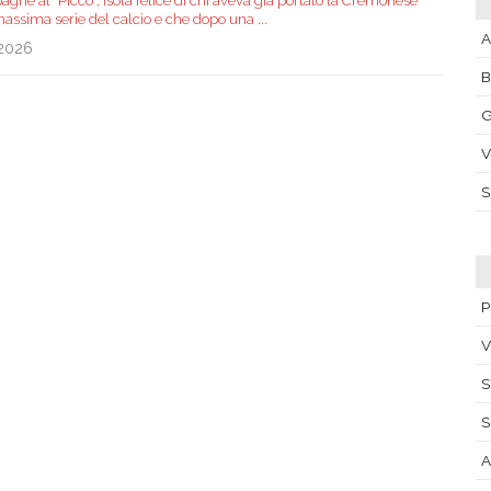
gne al "Picco", isola felice di chi aveva già portato la Cremonese
massima serie del calcio e che dopo una
...
A
.2026
G
V
P
V
S
S
A