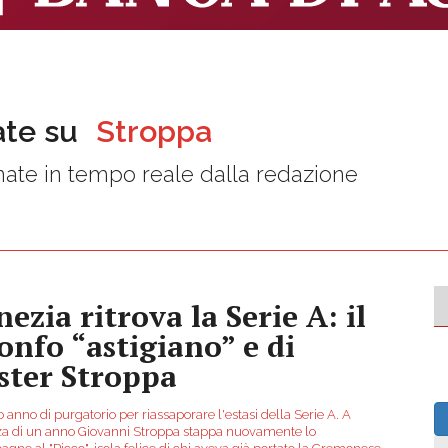
ate su
Stroppa
ate in tempo reale dalla redazione
ezia ritrova la Serie A: il
ionfo “astigiano” e di
ster Stroppa
 anno di purgatorio per riassaporare l'estasi della Serie A. A
za di un anno Giovanni Stroppa stappa nuovamente lo