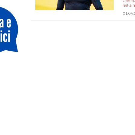
champa
nella 
01.05