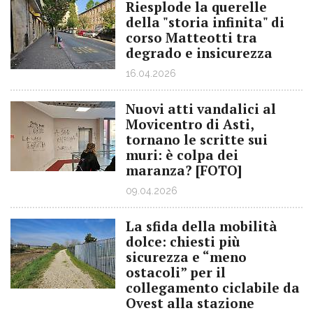
Riesplode la querelle
della "storia infinita" di
corso Matteotti tra
degrado e insicurezza
16.04.2026
Nuovi atti vandalici al
Movicentro di Asti,
tornano le scritte sui
muri: è colpa dei
maranza? [FOTO]
09.04.2026
La sfida della mobilità
dolce: chiesti più
sicurezza e “meno
ostacoli” per il
collegamento ciclabile da
Ovest alla stazione