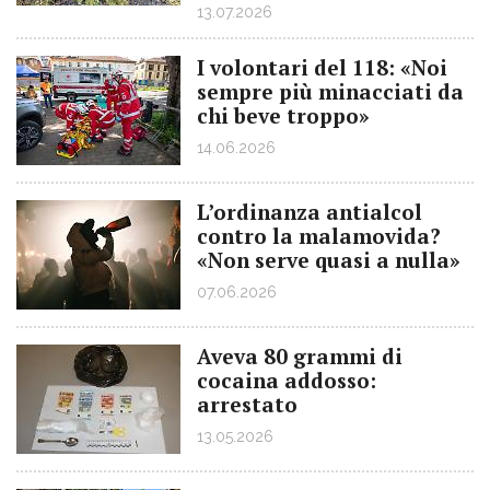
13.07.2026
I volontari del 118: «Noi
sempre più minacciati da
chi beve troppo»
14.06.2026
L’ordinanza antialcol
contro la malamovida?
«Non serve quasi a nulla»
07.06.2026
Aveva 80 grammi di
cocaina addosso:
arrestato
13.05.2026