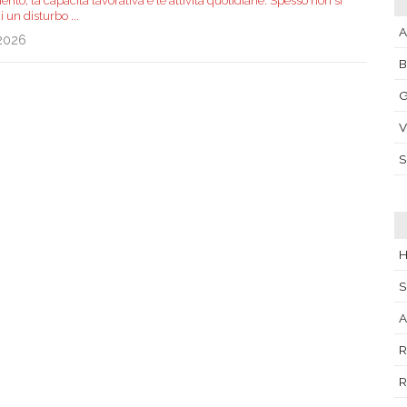
to, la capacità lavorativa e le attività quotidiane. Spesso non si
di un disturbo
...
A
.2026
G
V
H
S
A
R