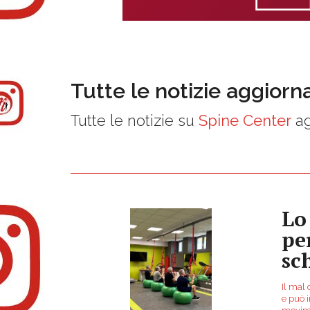
Tutte le notizie aggiorn
Tutte le notizie su
Spine Center
ag
Lo
pe
sc
Il mal
e può i