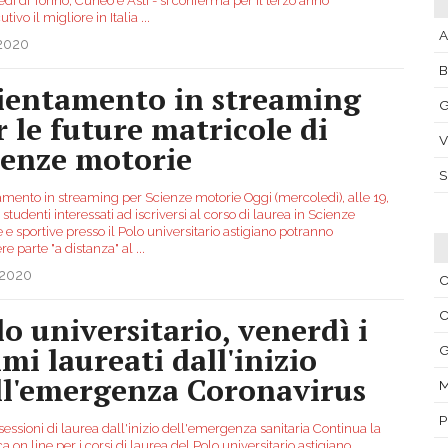
edi di Torino, Cuneo e Asti - si conferma per il terzo anno
tivo il migliore in Italia
...
A
.2020
ientamento in streaming
G
r le future matricole di
V
ienze motorie
amento in streaming per Scienze motorie Oggi (mercoledì), alle 19,
li studenti interessati ad iscriversi al corso di laurea in Scienze
 e sportive presso il Polo universitario astigiano potranno
re parte "a distanza" al
...
.2020
C
C
lo universitario, venerdì i
imi laureati dall'inizio
G
ll'emergenza Coronavirus
M
P
essioni di laurea dall'inizio dell'emergenza sanitaria Continua la
ca on line per i corsi di laurea del Polo universitario astigiano,