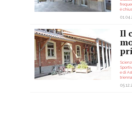
frequen
è chiu
01.04
Il
mo
pr
Scienze
Sportiv
e di As
trienna
05.12.