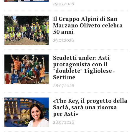
29.07.2026
Il Gruppo Alpini di San
Marzano Oliveto celebra
50 anni
29.07.2026
Scudetti under: Asti
protagonista con il
"doublete" Tigliolese -
Settime
28.07.2026
«The Key, il progetto della
Saclà, sarà una risorsa
per Asti»
28.07.2026