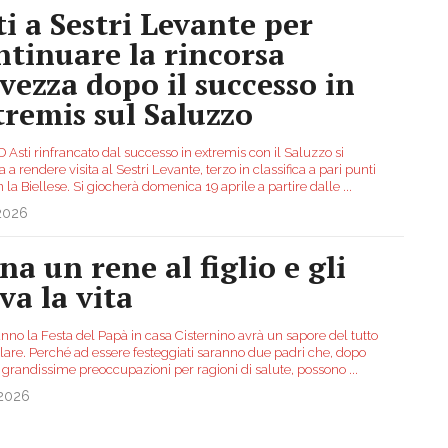
ti a Sestri Levante per
ntinuare la rincorsa
lvezza dopo il successo in
tremis sul Saluzzo
Asti rinfrancato dal successo in extremis con il Saluzzo si
 a rendere visita al Sestri Levante, terzo in classifica a pari punti
n la Biellese. Si giocherà domenica 19 aprile a partire dalle
...
.2026
na un rene al figlio e gli
va la vita
nno la Festa del Papà in casa Cisternino avrà un sapore del tutto
olare. Perché ad essere festeggiati saranno due padri che, dopo
i grandissime preoccupazioni per ragioni di salute, possono
...
.2026