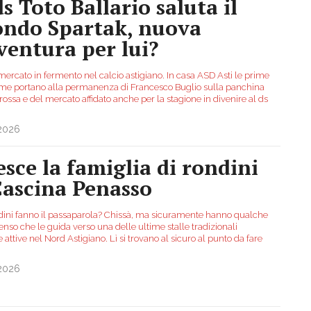
ds Toto Ballario saluta il
ndo Spartak, nuova
ventura per lui?
mercato in fermento nel calcio astigiano. In casa ASD Asti le prime
me portano alla permanenza di Francesco Buglio sulla panchina
ossa e del mercato affidato anche per la stagione in divenire al ds
.2026
esce la famiglia di rondini
Cascina Penasso
dini fanno il passaparola? Chissà, ma sicuramente hanno qualche
enso che le guida verso una delle ultime stalle tradizionali
 attive nel Nord Astigiano. Lì si trovano al sicuro al punto da fare
.2026