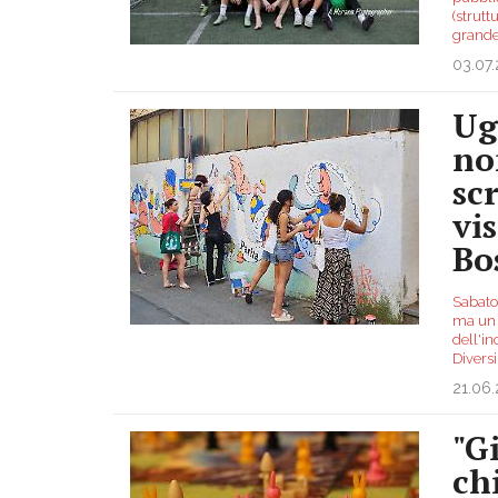
(strut
grande
03.07
Ug
no
sc
vis
Bo
Sabato 
ma un c
dell'in
Divers
21.06
"G
ch