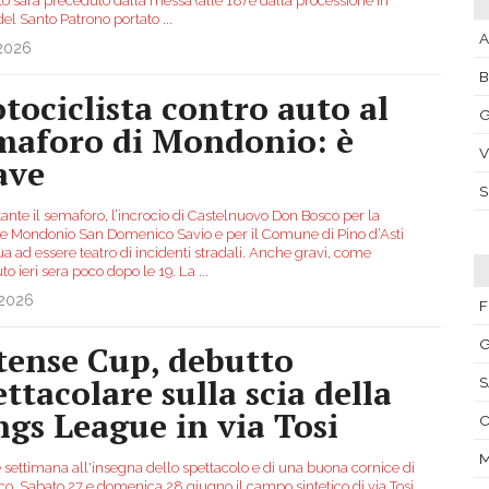
o sarà preceduto dalla messa (alle 18) e dalla processione in
del Santo Patrono portato
...
A
.2026
tociclista contro auto al
G
maforo di Mondonio: è
V
ave
ante il semaforo, l’incrocio di Castelnuovo Don Bosco per la
ne Mondonio San Domenico Savio e per il Comune di Pino d’Asti
a ad essere teatro di incidenti stradali. Anche gravi, come
to ieri sera poco dopo le 19. La
...
.2026
F
G
tense Cup, debutto
ettacolare sulla scia della
S
ngs League in via Tosi
C
 settimana all'insegna dello spettacolo e di una buona cornice di
co. Sabato 27 e domenica 28 giugno il campo sintetico di via Tosi