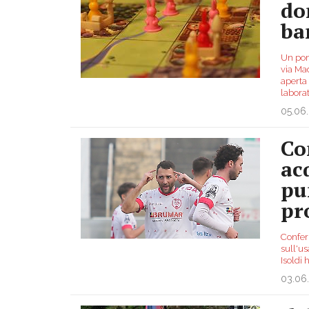
do
ba
Un pome
via Mad
aperta
laborat
05.06
Co
ac
pu
pr
Conferm
sull'us
Isoldi 
03.06