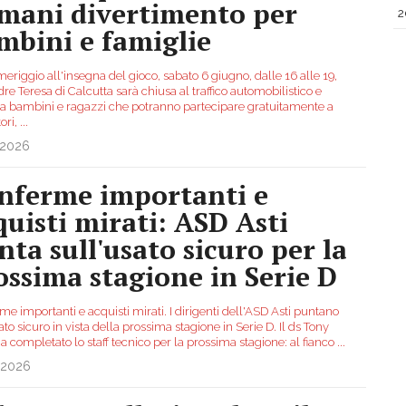
mani divertimento per
2
mbini e famiglie
riggio all'insegna del gioco, sabato 6 giugno, dalle 16 alle 19,
re Teresa di Calcutta sarà chiusa al traffico automobilistico e
 a bambini e ragazzi che potranno partecipare gratuitamente a
ori,
...
.2026
nferme importanti e
quisti mirati: ASD Asti
nta sull'usato sicuro per la
ossima stagione in Serie D
e importanti e acquisti mirati. I dirigenti dell'ASD Asti puntano
ato sicuro in vista della prossima stagione in Serie D. Il ds Tony
ha completato lo staff tecnico per la prossima stagione: al fianco
...
.2026