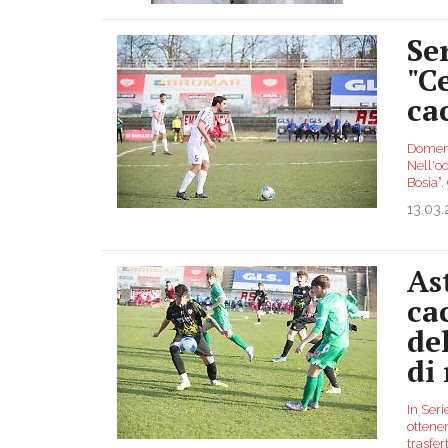
Se
"Ce
ca
Domeni
Nell'oc
Bosia”.
13.03
As
ca
de
di 
In Seri
ottener
trasfer