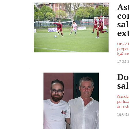
As
co
sa
ex
Un ASD 
prepara
(54) co
17.04
Do
sal
Quest’a
partic
anni d
19.03