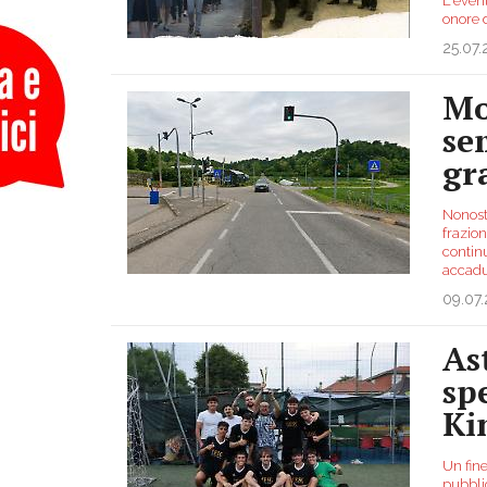
L'event
onore 
25.07
Mo
se
gr
Nonost
frazio
continu
accadu
09.07
As
sp
Ki
Un fine
pubbli