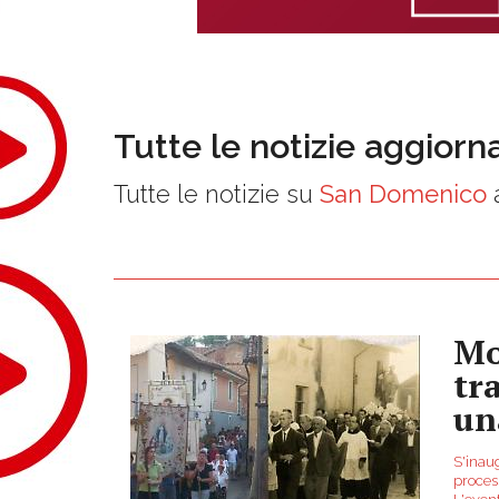
Tutte le notizie aggiorn
Tutte le notizie su
San Domenico
a
Mo
tr
un
S'inaug
process