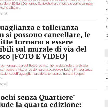
tura del ASD San Domenico Savio che ha dimostrato come sempre
 sensibilità e
...
C
.2026
P
uaglianza e tolleranza
C
n si possono cancellare, le
C
ritte tornano a essere
ibili sul murale di via del
sco [FOTO E VIDEO]
T
pomeriggio, via del Bosco, ad Asti, non è stata solo una strada,
U
antiere di civiltà e resistenza artistica dove ribadire l'importanza
clusione, dell'uguaglianza e della tolleranza tra tutti i popoli.
U
i
...
.2026
U
iochi senza Quartiere"
iude la quarta edizione: