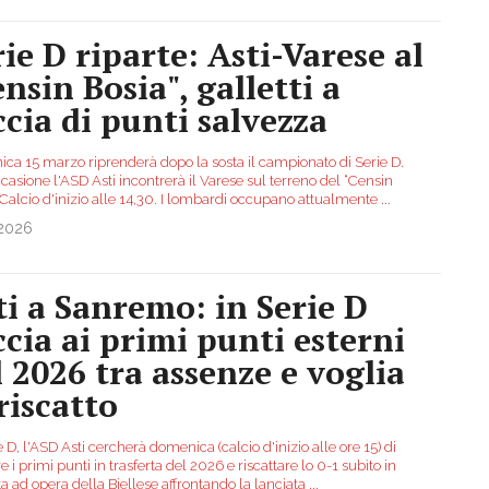
rie D riparte: Asti-Varese al
nsin Bosia", galletti a
ccia di punti salvezza
ca 15 marzo riprenderà dopo la sosta il campionato di Serie D.
casione l'ASD Asti incontrerà il Varese sul terreno del “Censin
 Calcio d'inizio alle 14,30. I lombardi occupano attualmente
...
.2026
ti a Sanremo: in Serie D
ccia ai primi punti esterni
l 2026 tra assenze e voglia
riscatto
e D, l'ASD Asti cercherà domenica (calcio d'inizio alle ore 15) di
e i primi punti in trasferta del 2026 e riscattare lo 0-1 subìto in
ta ad opera della Biellese affrontando la lanciata
...