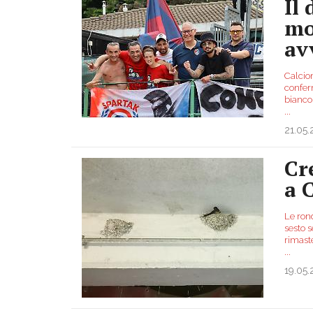
Il 
mo
av
Calcio
confer
biancor
...
21.05
Cr
a 
Le ron
sesto s
rimaste
...
19.05