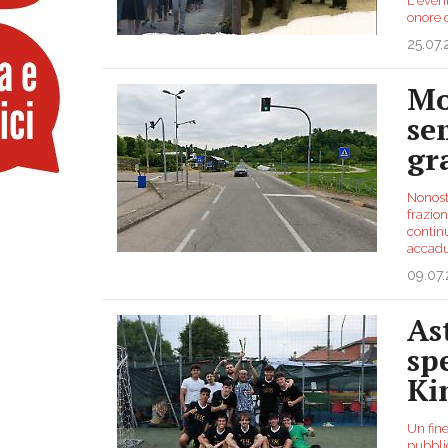
L'event
onore 
25.07
Mo
se
gr
Nonost
frazio
continu
accadu
09.07
As
sp
Ki
Un fine
pubbli