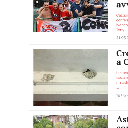
av
Calcio
confer
biancor
Tony
...
21.05
Cr
a 
Le ron
sesto s
rimaste
...
19.05
As
co