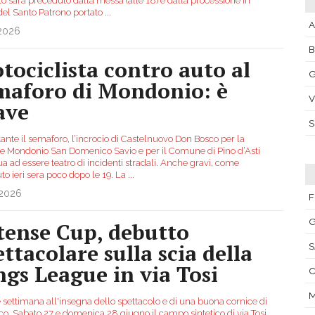
o sarà preceduto dalla messa (alle 18) e dalla processione in
del Santo Patrono portato
...
A
.2026
tociclista contro auto al
G
maforo di Mondonio: è
V
ave
ante il semaforo, l’incrocio di Castelnuovo Don Bosco per la
ne Mondonio San Domenico Savio e per il Comune di Pino d’Asti
a ad essere teatro di incidenti stradali. Anche gravi, come
to ieri sera poco dopo le 19. La
...
.2026
F
G
tense Cup, debutto
ettacolare sulla scia della
S
ngs League in via Tosi
C
 settimana all'insegna dello spettacolo e di una buona cornice di
co. Sabato 27 e domenica 28 giugno il campo sintetico di via Tosi