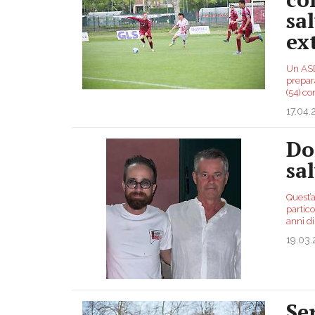
sa
ex
Un ASD 
prepara
(54) co
17.04
Do
sal
Quest’a
partic
anni d
19.03
Se