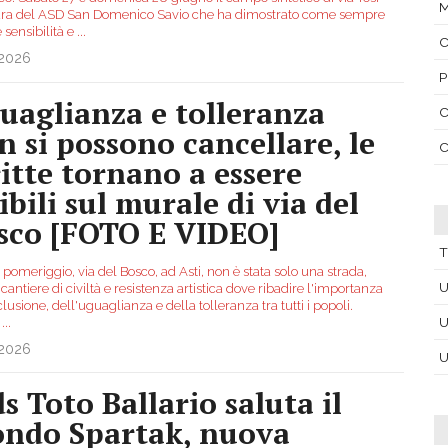
tura del ASD San Domenico Savio che ha dimostrato come sempre
 sensibilità e
...
C
.2026
P
uaglianza e tolleranza
C
n si possono cancellare, le
C
ritte tornano a essere
ibili sul murale di via del
sco [FOTO E VIDEO]
T
pomeriggio, via del Bosco, ad Asti, non è stata solo una strada,
U
antiere di civiltà e resistenza artistica dove ribadire l'importanza
clusione, dell'uguaglianza e della tolleranza tra tutti i popoli.
U
i
...
.2026
U
ds Toto Ballario saluta il
ndo Spartak, nuova