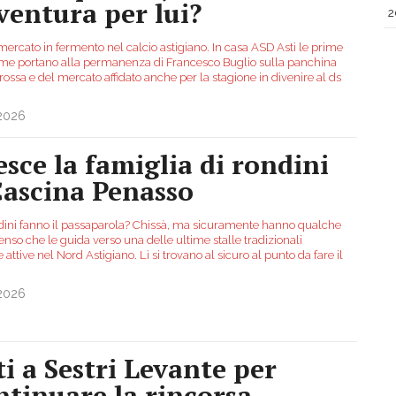
ventura per lui?
2
mercato in fermento nel calcio astigiano. In casa ASD Asti le prime
me portano alla permanenza di Francesco Buglio sulla panchina
ossa e del mercato affidato anche per la stagione in divenire al ds
.2026
esce la famiglia di rondini
Cascina Penasso
dini fanno il passaparola? Chissà, ma sicuramente hanno qualche
enso che le guida verso una delle ultime stalle tradizionali
 attive nel Nord Astigiano. Lì si trovano al sicuro al punto da fare il
.2026
ti a Sestri Levante per
ntinuare la rincorsa