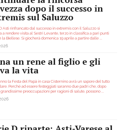
lvezza dopo il successo in
tremis sul Saluzzo
Asti rinfrancato dal successo in extremis con il Saluzzo si
 a rendere visita al Sestri Levante, terzo in classifica a pari punti
n la Biellese. Si giocherà domenica 19 aprile a partire dalle
...
.2026
na un rene al figlio e gli
va la vita
nno la Festa del Papà in casa Cisternino avrà un sapore del tutto
olare. Perché ad essere festeggiati saranno due padri che, dopo
i grandissime preoccupazioni per ragioni di salute, possono
...
.2026
rie D riparte: Asti-Varese al