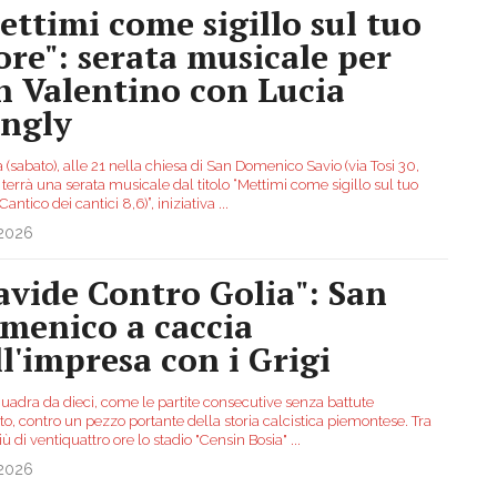
ettimi come sigillo sul tuo
ore": serata musicale per
n Valentino con Lucia
ingly
 (sabato), alle 21 nella chiesa di San Domenico Savio (via Tosi 30,
si terrà una serata musicale dal titolo “Mettimi come sigillo sul tuo
Cantico dei cantici 8,6)”, iniziativa
...
.2026
avide Contro Golia": San
menico a caccia
ll'impresa con i Grigi
uadra da dieci, come le partite consecutive senza battute
to, contro un pezzo portante della storia calcistica piemontese. Tra
ù di ventiquattro ore lo stadio "Censin Bosia"
...
.2026