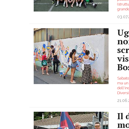
(strut
grande
03.07
Ug
no
sc
vis
Bo
Sabato 
ma un c
dell'in
Divers
21.06
Il 
mo