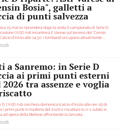
nsin Bosia", galletti a
ccia di punti salvezza
ca 15 marzo riprenderà dopo la sosta il campionato di Serie D.
casione l'ASD Asti incontrerà il Varese sul terreno del “Censin
 Calcio d'inizio alle 14,30. I lombardi occupano attualmente
...
.2026
ti a Sanremo: in Serie D
ccia ai primi punti esterni
l 2026 tra assenze e voglia
riscatto
e D, l'ASD Asti cercherà domenica (calcio d'inizio alle ore 15) di
e i primi punti in trasferta del 2026 e riscattare lo 0-1 subìto in
ta ad opera della Biellese affrontando la lanciata
...
.2026