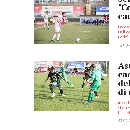
"Ce
ca
Domeni
Nell'oc
Bosia”.
13.03
As
ca
de
di 
In Seri
ottener
trasfer
27.02