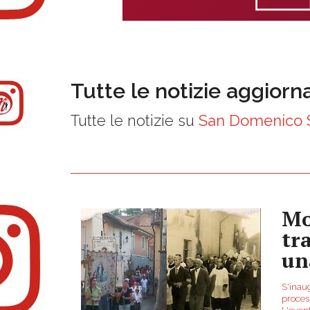
Tutte le notizie aggiorn
Tutte le notizie su
San Domenico 
Mo
tr
un
S'inaug
process