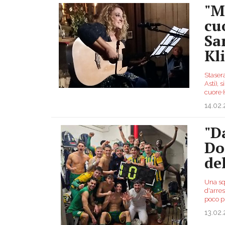
"M
cu
Sa
Kl
Stasera
Asti), 
cuore (
14.02
"D
Do
de
Una sq
d'arres
poco pi
13.02