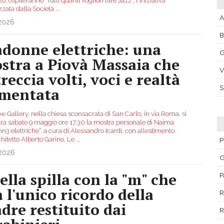
o, ospiteranno "Tutti quanti voglion fare Jazz", l'iniziativa
zzata dalla Società
...
A
.2026
donne elettriche: una
G
stra a Piovà Massaia che
V
reccia volti, voci e realtà
mentata
w Gallery, nella chiesa sconsacrata di San Carlo, in via Roma, si
ra sabato 9 maggio ore 17.30 la mostra personale di Naima
3 elettriche”, a cura di Alessandro Icardi, con allestimento
chitetto Alberto Garino. Le
...
P
.2026
G
ella spilla con la "m" che
P
a l'unico ricordo della
R
dre restituito dai
R