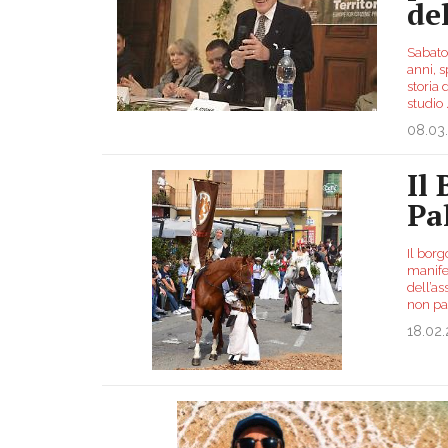
de
Sabato 
anni, 
storia 
studio
08.03
Il
Pa
Il borg
manifes
dell’as
non pa
18.02