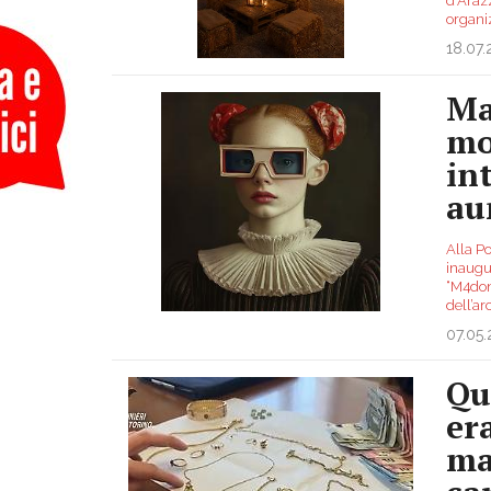
d'Arazz
organi
18.07
Ma
mo
int
au
Alla Po
inaugu
“M4donn
dell’ar
07.05
Qu
er
ma