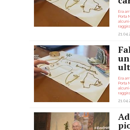
ca
Era arr
Porta 
alcuni 
raggir
21.04
Fa
un
ul
Era arr
Porta 
alcuni 
raggira
21.04
Ad
pi