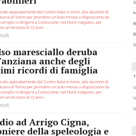
rabinieri
S
ivato appositamente dal Centro Italia in treno, alla stazione di
Nuova di Torino per prendere un'auto messa a disposizione da
complici e dirigersi a Cortazzone, nel Nord Astigiano, per
B
are un'anziana di 73 anni.
...
.2026
S
lso maresciallo deruba
'anziana anche degli
timi ricordi di famiglia
T
ivato appositamente dal Centro Italia in treno, alla stazione di
Nuova di Torino per prendere un'auto messa a disposizione da
U
complici e dirigersi a Cortazzone, nel Nord Astigiano, per
re un'anziana di 73 anni.
...
U
.2026
U
dio ad Arrigo Cigna,
oniere della speleologia e