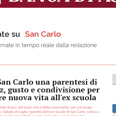
ate su
San Carlo
rnate in tempo reale dalla redazione
San Carlo una parentesi di
zz, gusto e condivisione per
re nuova vita all'ex scuola
ata di jazz, del buon vino e della convivialità, con uno scopo
e. Sabato 18 luglio i giardini delle ex Scuole di San Carlo, a Rocca