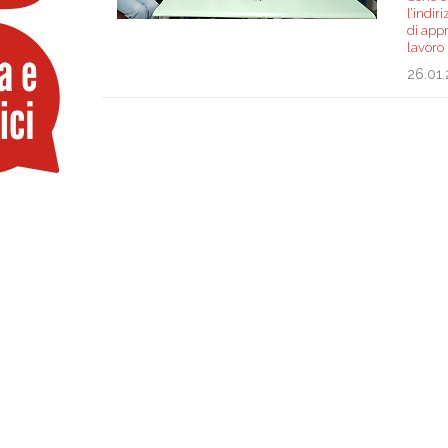
l’indir
di appr
lavoro
26.01