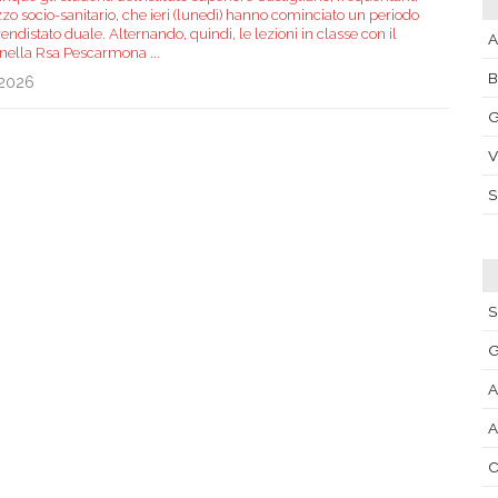
izzo socio-sanitario, che ieri (lunedì) hanno cominciato un periodo
endistato duale. Alternando, quindi, le lezioni in classe con il
A
 nella Rsa Pescarmona
...
.2026
G
V
S
G
A
A
C