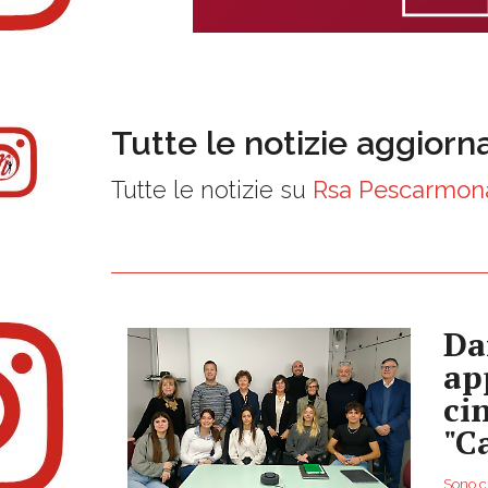
Tutte le notizie aggiorn
Tutte le notizie su
Rsa Pescarmon
Da
ap
ci
"C
Sono ci