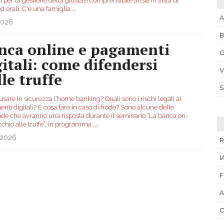
i per la gestione della giusta e comprensibile ansia in vista di
 ed orali. C'è una famiglia
...
A
2026
nca online e pagamenti
G
gitali: come difendersi
V
lle truffe
are in sicurezza l’home banking? Quali sono i rischi legati ai
ti digitali? E cosa fare in caso di frode? Sono alcune delle
e che avranno una risposta durante il seminario “La banca on-
cchio alle truffe”, in programma
...
.2026
R
I
C