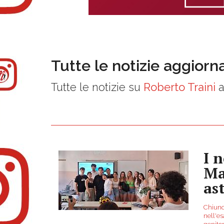
Tutte le notizie aggiorn
Tutte le notizie su
Roberto Traini
a
I 
Ma
as
Chiunqu
nell'es