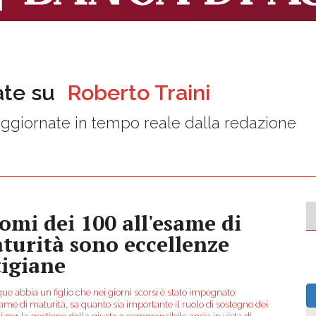
ate su
Roberto Traini
ggiornate in tempo reale dalla redazione
nomi dei 100 all'esame di
turità sono eccellenze
tigiane
e abbia un figlio che nei giorni scorsi è stato impegnato
ame di maturità, sa quanto sia importante il ruolo di sostegno dei