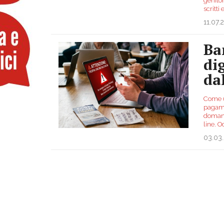
genitor
scritti
11.07.
Ba
di
da
Come us
pagamen
domand
line. O
03.03